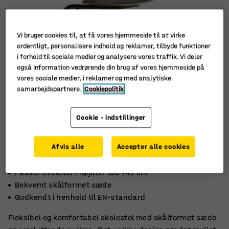
Vi bruger cookies til, at få vores hjemmeside til at virke
ordentligt, personalisere indhold og reklamer, tilbyde funktioner
i forhold til sociale medier og analysere vores traffik. Vi deler
også information vedrørende din brug af vores hjemmeside på
vores sociale medier, i reklamer og med analytiske
samarbejdspartnere.
Cookiepolitik
Cookie - indstillinger
Afvis alle
Accepter alle cookies
Passer til elever i højden 108-142 cm
Bekvemt skålformet sæde
Godkendt i henhold til EN-standard
Fleksibel og komfortabel skolestol med skålformet sæde