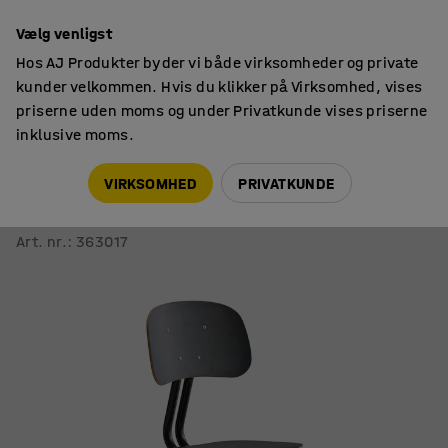
14 dages returret
Vælg venligst
Hos AJ Produkter byder vi både virksomheder og private
kunder velkommen. Hvis du klikker på Virksomhed, vises
priserne uden moms og under Privatkunde vises priserne
inklusive moms.
Skolestole
Skolestole
VIRKSOMHED
PRIVATKUNDE
Skolestol YNGVE
Medestel, antracitgrå, antracitgrå, H 520 mm
Art. nr.
:
363017