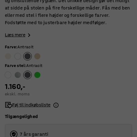
og omsluttende ryglæn. Det unikke design gør det muligt
at sidde på stolen på fire forskellige måder. Fås med ben
eller med stel i flere højder og forskellige farver.
Fodstøtte med to justerbare højder medfølger.
Læs mere
Farve
:
Antracit
Farve stel
:
Antracit
1.160,-
ekskl. moms
Føj til indkøbsliste
Tilgængelighed
7 års garanti