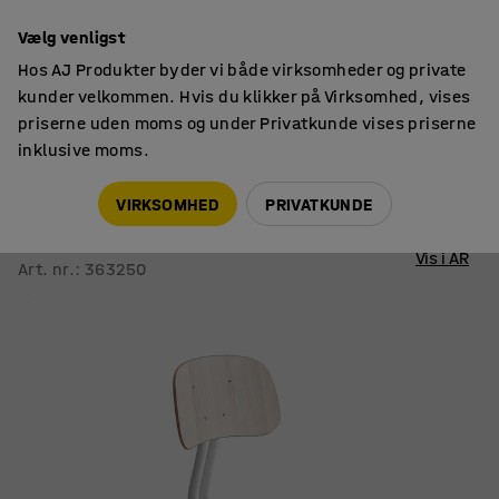
14 dages returret
Vælg venligst
Hos AJ Produkter byder vi både virksomheder og private
kunder velkommen. Hvis du klikker på Virksomhed, vises
priserne uden moms og under Privatkunde vises priserne
inklusive moms.
Skolestole
Skolestole
VIRKSOMHED
PRIVATKUNDE
Skolestol YNGVE
Medestel, hvid, ask, H 460 mm
Vis i AR
Art. nr.
:
363250