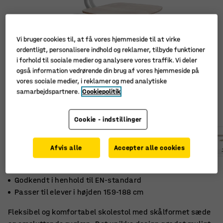
Vi bruger cookies til, at få vores hjemmeside til at virke
ordentligt, personalisere indhold og reklamer, tilbyde funktioner
i forhold til sociale medier og analysere vores traffik. Vi deler
også information vedrørende din brug af vores hjemmeside på
vores sociale medier, i reklamer og med analytiske
samarbejdspartnere.
Cookiepolitik
Cookie - indstillinger
Afvis alle
Accepter alle cookies
Bekvemt skålformet sæde
Godkendt i henhold til EN-standard
Passer til elever i højden 159-188 cm
Fleksibel og komfortabel skolestol med skålformet sæde