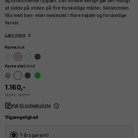
og omsluttende ryglæn. Det unikke design gør det muligt
at sidde på stolen på fire forskellige måder. Skolestolen
fås med ben- eller medestel i flere højder og forskellige
farver.
Læs mere
Farve
:
Ask
Farve stel
:
Hvid
1.160,-
ekskl. moms
Føj til indkøbsliste
Tilgængelighed
7 års garanti