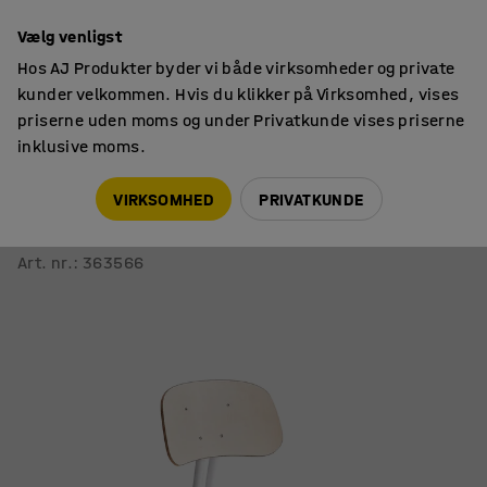
14 dages returret
Vælg venligst
Hos AJ Produkter byder vi både virksomheder og private
kunder velkommen. Hvis du klikker på Virksomhed, vises
priserne uden moms og under Privatkunde vises priserne
inklusive moms.
Skolestole
Skolestole
VIRKSOMHED
PRIVATKUNDE
Skolestol YNGVE
Benstel, hvid, birk, H 460 mm
Art. nr.
:
363566