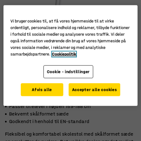
Vi bruger cookies til, at få vores hjemmeside til at virke
ordentligt, personalisere indhold og reklamer, tilbyde funktioner
i forhold til sociale medier og analysere vores traffik. Vi deler
også information vedrørende din brug af vores hjemmeside på
vores sociale medier, i reklamer og med analytiske
samarbejdspartnere.
Cookiepolitik
Cookie - indstillinger
Afvis alle
Accepter alle cookies
Passer til elever i højden 159-188 cm
Bekvemt skålformet sæde
Godkendt i henhold til EN-standard
Fleksibel og komfortabel skolestol med skålformet sæde