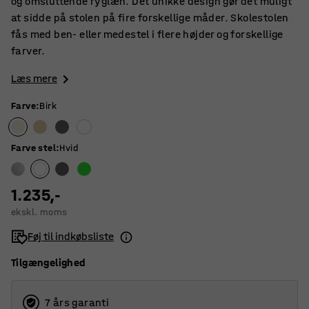
og omsluttende ryglæn. Det unikke design gør det muligt
at sidde på stolen på fire forskellige måder. Skolestolen
fås med ben- eller medestel i flere højder og forskellige
farver.
Læs mere
Farve
:
Birk
Farve stel
:
Hvid
1.235,-
ekskl. moms
Føj til indkøbsliste
Tilgængelighed
7 års garanti