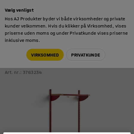
14 dages returret
Vælg venligst
Hos AJ Produkter byder vi både virksomheder og private
kunder velkommen. Hvis du klikker på Virksomhed, vises
priserne uden moms og under Privatkunde vises priserne
inklusive moms.
Tøjopbevaring
Skoreoler med hattehylde
VIRKSOMHED
PRIVATKUNDE
Skoreol JEPPE med hattehylde
Grundsektion, rød/eg, 1790x600x300 mm
Art. nr.
:
3763234