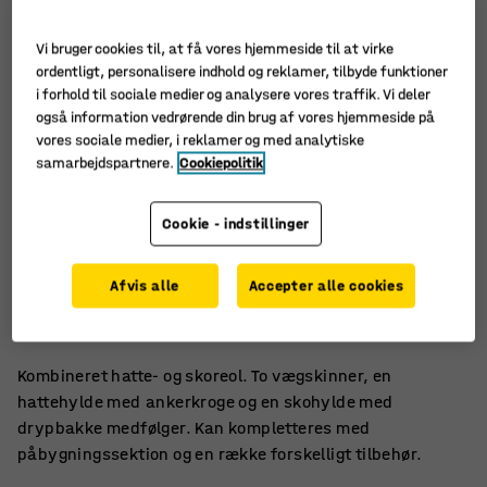
Vi bruger cookies til, at få vores hjemmeside til at virke
ordentligt, personalisere indhold og reklamer, tilbyde funktioner
i forhold til sociale medier og analysere vores traffik. Vi deler
også information vedrørende din brug af vores hjemmeside på
vores sociale medier, i reklamer og med analytiske
samarbejdspartnere.
Cookiepolitik
Cookie - indstillinger
Skohylde med drypbakke
Afvis alle
Accepter alle cookies
Justerbare hylder
Let at tilpasse
Kombineret hatte- og skoreol. To vægskinner, en
hattehylde med ankerkroge og en skohylde med
drypbakke medfølger. Kan kompletteres med
påbygningssektion og en række forskelligt tilbehør.