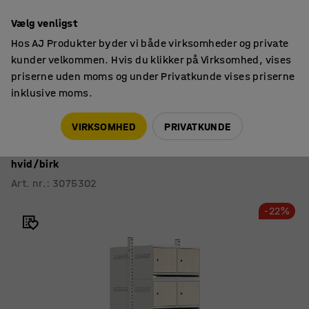
14 dages returret
Vælg venligst
Hos AJ Produkter byder vi både virksomheder og private
kunder velkommen. Hvis du klikker på Virksomhed, vises
priserne uden moms og under Privatkunde vises priserne
inklusive moms.
Tøjopbevaring
Skoreoler
VIRKSOMHED
PRIVATKUNDE
Skoskab ENTRY
Grundsektion gulv, 20 trædøre, 1800x600x600 mm,
hvid/birk
Art. nr.
:
3075302
-22%