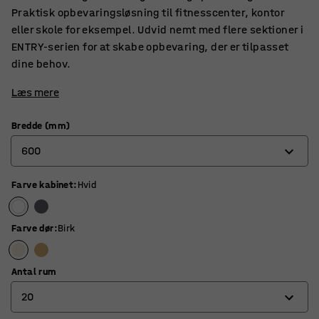
Praktisk opbevaringsløsning til fitnesscenter, kontor
eller skole for eksempel. Udvid nemt med flere sektioner i
ENTRY-serien for at skabe opbevaring, der er tilpasset
dine behov.
Læs mere
Bredde (mm)
600
Farve kabinet
:
Hvid
600
900
Farve dør
:
Birk
Antal rum
20