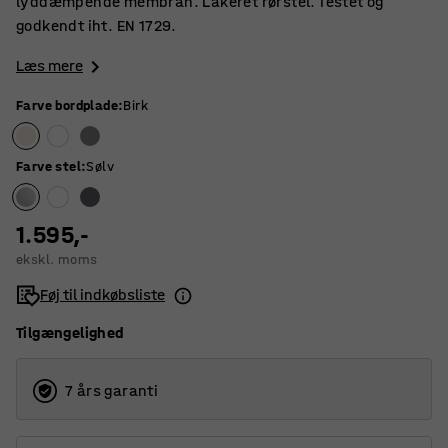
lyddæmpende membran. Lakeret rørstel. Testet og
godkendt iht. EN 1729.
Læs mere
Farve bordplade
:
Birk
Farve stel
:
Sølv
1.595,-
ekskl. moms
Føj til indkøbsliste
Tilgængelighed
7 års garanti