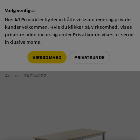
14 dages returret
Vælg venligst
Hos AJ Produkter byder vi både virksomheder og private
kunder velkommen. Hvis du klikker på Virksomhed, vises
priserne uden moms og under Privatkunde vises priserne
inklusive moms.
Skoleborde, fast højde
Rektangulære skoleborde
VIRKSOMHED
PRIVATKUNDE
Skrivebord SONITUS
1200x600x760 mm, birk højtrykslaminat, alu grå
Art. nr.
:
34724202