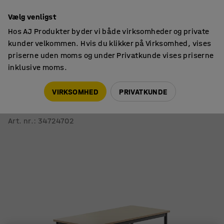
14 dages returret
Vælg venligst
Hos AJ Produkter byder vi både virksomheder og private
kunder velkommen. Hvis du klikker på Virksomhed, vises
priserne uden moms og under Privatkunde vises priserne
inklusive moms.
Skoleborde, fast højde
Rektangulære skoleborde
VIRKSOMHED
PRIVATKUNDE
Skrivebord SONITUS
1200x600x760 mm, birk højtrykslaminat, antracit
Art. nr.
:
34724702