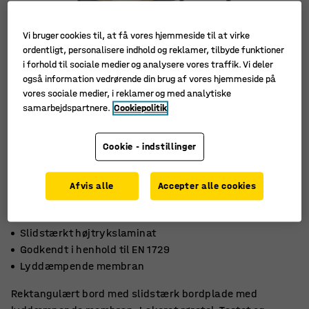
Vi bruger cookies til, at få vores hjemmeside til at virke
ordentligt, personalisere indhold og reklamer, tilbyde funktioner
i forhold til sociale medier og analysere vores traffik. Vi deler
også information vedrørende din brug af vores hjemmeside på
vores sociale medier, i reklamer og med analytiske
samarbejdspartnere.
Cookiepolitik
Cookie - indstillinger
Afvis alle
Accepter alle cookies
Slidstærkt højtrykslaminat
Godkendt i henhold til EN 1729
Lyddæmpende membran
Rektangulært bord med slidstærk bordplade med