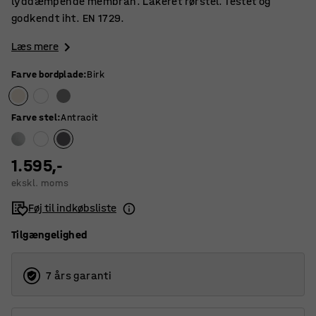
lyddæmpende membran. Lakeret rørstel. Testet og
godkendt iht. EN 1729.
Læs mere
Farve bordplade
:
Birk
Farve stel
:
Antracit
1.595,-
ekskl. moms
Føj til indkøbsliste
Tilgængelighed
7 års garanti