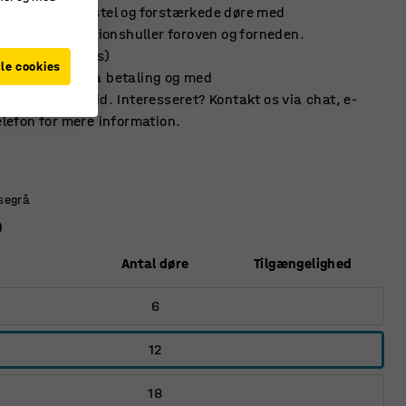
ab med bænkstel og forstærkede døre med
ing. Ventilationshuller foroven og forneden.
r (standart plus)
le cookies
elige mod ekstra betaling og med
gere leveringstid. Interesseret? Kontakt os via chat, e-
telefon for mere information.
segrå
Antal døre
Tilgængelighed
6
12
18