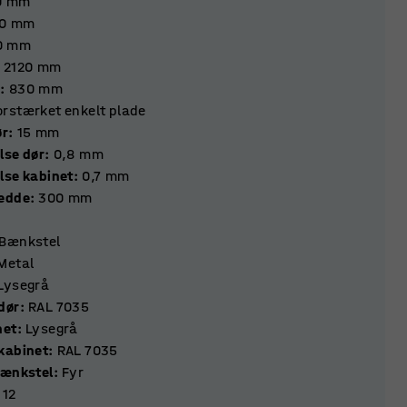
0
mm
0
mm
0
mm
2120
mm
e
:
830
mm
orstærket enkelt plade
e dør
:
15
mm
lse dør
:
0,8
mm
lse kabinet
:
0,7
mm
redde
:
300
mm
Bænkstel
Metal
Lysegrå
dør
:
RAL 7035
net
:
Lysegrå
kabinet
:
RAL 7035
bænkstel
:
Fyr
12