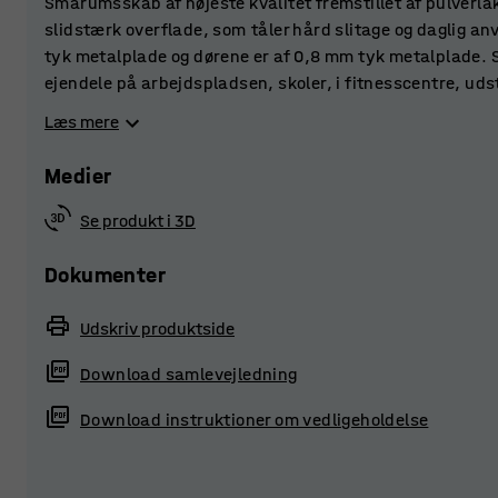
Smårumsskab af højeste kvalitet fremstillet af pulverla
slidstærk overflade, som tåler hård slitage og daglig an
tyk metalplade og dørene er af 0,8 mm tyk metalplade. S
ejendele på arbejdspladsen, skoler, i fitnesscentre, udst
forstærkede døre er forsynet med gummidæmpning, der g
Læs mere
kabinettets top og bund øger ventilationen og afleder fug
Medier
Vælg mellem en række forskelligt tilbehør og sæt flere 
skræddersyet opbevaringsløsning. Smårumsskabet lever
Se produkt i 3D
låsetype, der passer bedst til formålet.
Dokumenter
Udskriv produktside
Download samlevejledning
Download instruktioner om vedligeholdelse