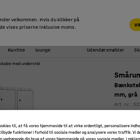
14 dages returret
under velkommen. Hvis du klikker på
V
de vises priserne inklusive moms.
Reception &
Kantine
lounge
Udendørsmøbler
Sk
kabe med understel
Smårum
Bænkstel
mm, grå
Art. nr.
:
32
Ventilati
Højeste k
ookies til, at få vores hjemmeside til at virke ordentligt, personalisere indh
Alsidigt
ilbyde funktioner i forhold til sociale medier og analysere vores traffik. Vi d
n vedrørende din brug af vores hjemmeside på vores sociale medier, i rekl