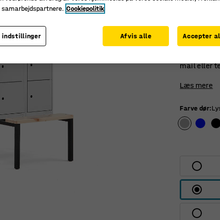
Smårumssk
e samarbejdspartnere.
Cookiepolitik
gummidæmpn
Flere farve
 indstillinger
Afvis alle
Accepter al
er tilgæng
en lidt læn
mail eller 
Læs mere
Farve dør
:
Ly