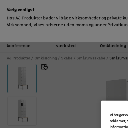
ekskl. moms
Vælg venligst
Hos AJ Produkter byder vi både virksomheder og private k
Virksomhed, vises priserne uden moms og under Privatkun
Kontor &
Lager &
konference
værksted
Omklædning
AJ Produkter
Omklædning
Skabe
Smårumsskabe
Smårumss
Vi bruger c
reklamer, t
informatio