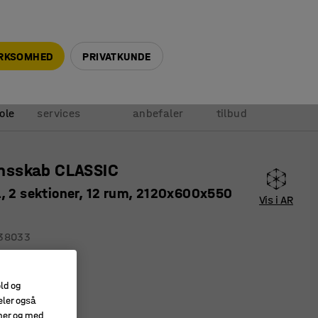
+45 5940 0999
info@ajprodukter.dk
IRKSOMHED
PRIVATKUNDE
Vores
Vi
Anmod om
ole
services
anbefaler
tilbud
sskab CLASSIC
, 2 sektioner, 12 rum, 2120x600x550
Vis i AR
38033
onshuller
valitet
old og
eler også
amer og med