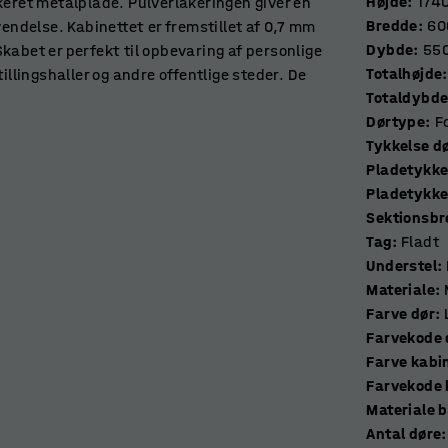
Højde
:
174
keret metalplade. Pulverlakeringen giver en
Bredde
:
60
vendelse. Kabinettet er fremstillet af 0,7 mm
Dybde
:
55
kabet er perfekt til opbevaring af personlige
Totalhøjde
:
illingshaller og andre offentlige steder. De
Totaldybd
iver en lydsvag lukning. Perforeringerne i
Dørtype
:
F
t.
Tykkels
Pladetykke
enheder sammen efter behov for at skabe en
Pladetykke
es uden låse, så du selv kan vælge den
Sektionsb
Tag
:
Fladt
Understel
:
Materiale
:
Farve dør
:
Farvekode 
Farve kabi
Farvekode 
Materiale 
Antal døre
: