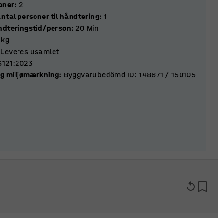
ktioner
:
2
ntal personer til håndtering
:
1
ndteringstid/person
:
20
Min
kg
Leveres usamlet
6121:2023
 og miljømærkning
:
Byggvarubedömd ID: 148671 / 150105