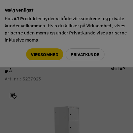
14 dages returret
Vælg venligst
Hos AJ Produkter byder vi både virksomheder og private
kunder velkommen. Hvis du klikker på Virksomhed, vises
priserne uden moms og under Privatkunde vises priserne
inklusive moms.
Smårumsskabe
Smårumsskabe med understel
VIRKSOMHED
PRIVATKUNDE
Smårumsskab CLASSIC
Benstel, 1 sektion, 6 rum, 1940x300x550 mm,
Vis i AR
grå
Art. nr.
:
3237923