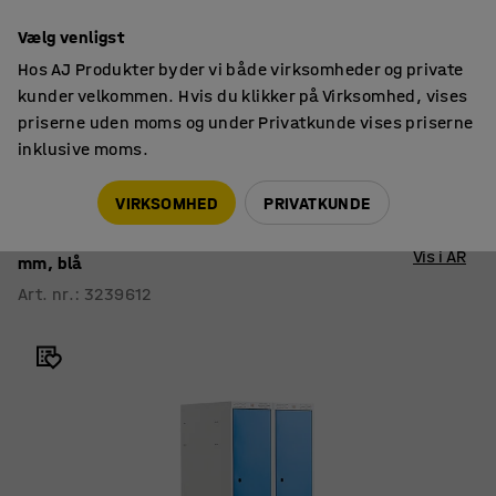
14 dages returret
Vælg venligst
Hos AJ Produkter byder vi både virksomheder og private
kunder velkommen. Hvis du klikker på Virksomhed, vises
priserne uden moms og under Privatkunde vises priserne
inklusive moms.
Smårumsskabe
Smårumsskabe med understel
VIRKSOMHED
PRIVATKUNDE
Smårumsskab CLASSIC
Sokkel, 2 sektioner, 4 rum, 1890x600x550
Vis i AR
mm, blå
Art. nr.
:
3239612