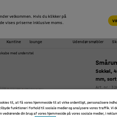
14 dages returret
under velkommen. Hvis du klikker på
V
de vises priserne inklusive moms.
Reception &
Kantine
lounge
Udendørsmøbler
Sk
kabe med understel
Smårum
Sokkel, 
mm, sort
Art. nr.
:
32
Ventilati
ookies til, at få vores hjemmeside til at virke ordentligt, personalisere indh
Højeste k
ilbyde funktioner i forhold til sociale medier og analysere vores traffik. Vi d
Robust
n vedrørende din brug af vores hjemmeside på vores sociale medier, i rekl