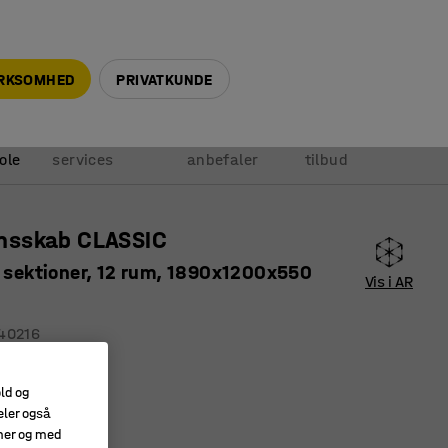
+45 5940 0999
info@ajprodukter.dk
IRKSOMHED
PRIVATKUNDE
Vores
Vi
Anmod om
ole
services
anbefaler
tilbud
sskab CLASSIC
4 sektioner, 12 rum, 1890x1200x550
Vis i AR
40216
onshuller
old og
valitet
eler også
amer og med