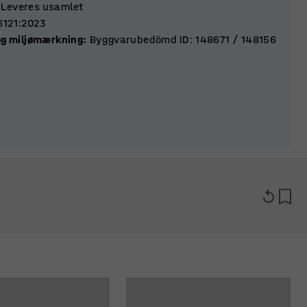
Leveres usamlet
6121:2023
 og miljømærkning
:
Byggvarubedömd ID: 148671 / 148156