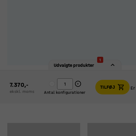
1
Udvalgte produkter
7.370,-
TILFØJ
Er
ekskl. moms
Antal konfigurationer
Er