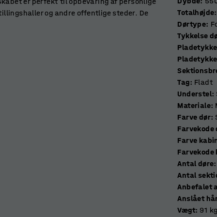
Dybde
:
55
kabet er perfekt til opbevaring af personlige
Totalhøjde
:
illingshaller og andre offentlige steder. De
Dørtype
:
F
iver en lydsvag lukning. Perforeringerne i
Tykkels
t.
Pladetykke
Pladetykke
enheder sammen efter behov for at skabe en
Sektionsb
es uden låse, så du selv kan vælge den
Tag
:
Fladt
Understel
:
Materiale
:
Farve dør
:
Farvekode 
Farve kabi
Farvekode 
Antal døre
:
Antal se
Anbefalet a
Anslået hå
Vægt
:
91
k