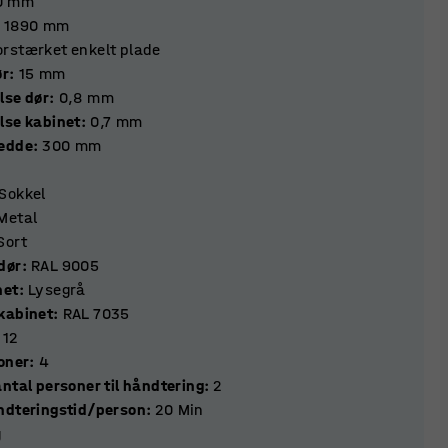
0
mm
1890
mm
orstærket enkelt plade
e dør
:
15
mm
lse dør
:
0,8
mm
lse kabinet
:
0,7
mm
redde
:
300
mm
Sokkel
Metal
Sort
dør
:
RAL 9005
net
:
Lysegrå
kabinet
:
RAL 7035
12
ktioner
:
4
ntal personer til håndtering
:
2
ndteringstid/person
:
20
Min
g