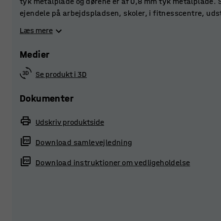
tyk metalplade og dørene er af 0,8 mm tyk metalplade. S
ejendele på arbejdspladsen, skoler, i fitnesscentre, udst
forstærkede døre er forsynet med gummidæmpning, der g
Læs mere
kabinettets top og bund øger ventilationen og afleder fug
Medier
Vælg mellem en række forskelligt tilbehør og sæt flere 
skræddersyet opbevaringsløsning. Smårumsskabet lever
Se produkt i 3D
låsetype, der passer bedst til formålet.
Dokumenter
Udskriv produktside
Download samlevejledning
Download instruktioner om vedligeholdelse