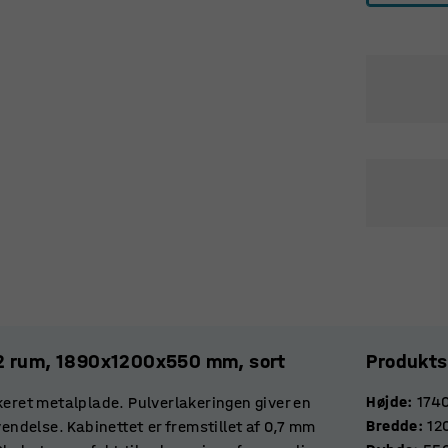
12 rum, 1890x1200x550 mm, sort
Produkts
Højde
:
174
keret metalplade. Pulverlakeringen giver en
Bredde
:
12
vendelse. Kabinettet er fremstillet af 0,7 mm