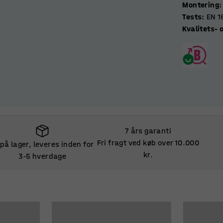
Montering
:
Tests
:
EN 1
Kvalitets-
7 års garanti
Fri fragt ved køb over 10.000
 på lager, leveres inden for
kr.
3
5 hverdage
‑
 på lager, leveres inden for
3
5 hverdage
‑