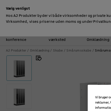
ekskl. moms
Vælg venligst
Hos AJ Produkter byder vi både virksomheder og private k
Virksomhed, vises priserne uden moms og under Privatkun
Kontor &
Lager &
konference
værksted
Omklædning
AJ Produkter
Omklædning
Skabe
Smårumsskabe
Smårumss
Vi bruger c
reklamer, t
informatio