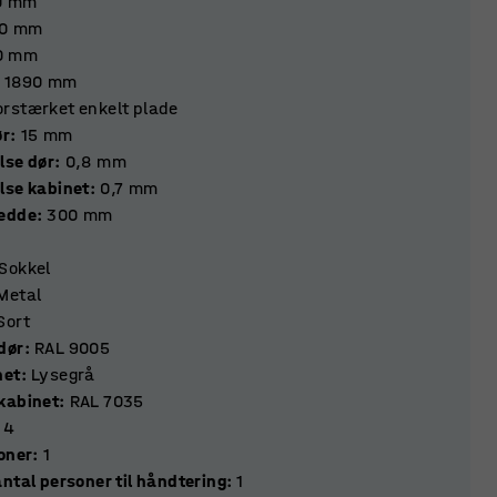
0
mm
0
mm
0
mm
1890
mm
orstærket enkelt plade
e dør
:
15
mm
lse dør
:
0,8
mm
lse kabinet
:
0,7
mm
redde
:
300
mm
Sokkel
Metal
Sort
dør
:
RAL 9005
net
:
Lysegrå
kabinet
:
RAL 7035
4
ktioner
:
1
ntal personer til håndtering
:
1