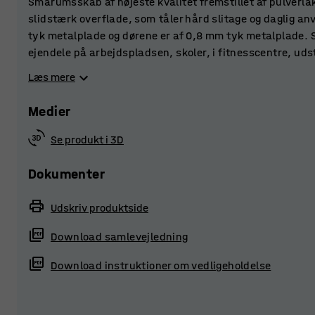
Smårumsskab af højeste kvalitet fremstillet af pulverla
slidstærk overflade, som tåler hård slitage og daglig an
tyk metalplade og dørene er af 0,8 mm tyk metalplade. S
ejendele på arbejdspladsen, skoler, i fitnesscentre, udst
forstærkede døre er forsynet med gummidæmpning, der g
Læs mere
kabinettets top og bund øger ventilationen og afleder fug
Medier
Vælg mellem en række forskelligt tilbehør og sæt flere 
skræddersyet opbevaringsløsning. Smårumsskabet lever
Se produkt i 3D
låsetype, der passer bedst til formålet.
Dokumenter
Udskriv produktside
Download samlevejledning
Download instruktioner om vedligeholdelse