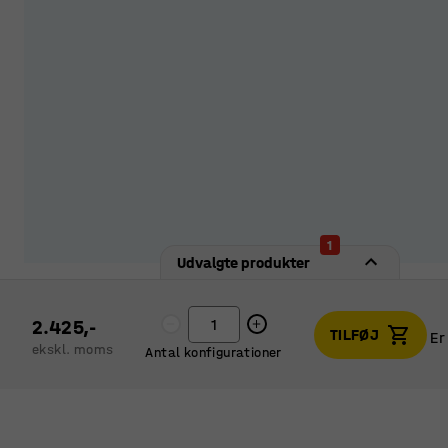
1
Udvalgte produkter
2.425,-
TILFØJ
Er
ekskl. moms
Antal konfigurationer
Er