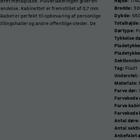
Højde
:
174
keret metalplade. Pulverlakeringen giver en
Bredde
:
30
vendelse. Kabinettet er fremstillet af 0,7 mm
Dybde
:
55
kabet er perfekt til opbevaring af personlige
Totalhøjde
:
illingshaller og andre offentlige steder. De
Dørtype
:
F
iver en lydsvag lukning. Perforeringerne i
Tykkels
t.
Pladetykke
Pladetykke
enheder sammen efter behov for at skabe en
Sektionsb
es uden låse, så du selv kan vælge den
Tag
:
Fladt
Understel
:
Materiale
:
Farve dør
:
Farvekode 
Farve kabi
Farvekode 
Antal døre
:
Antal se
Anbefalet a