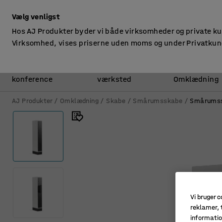
ekskl. moms
Vælg venligst
Hos AJ Produkter byder vi både virksomheder og private k
Virksomhed, vises priserne uden moms og under Privatkun
Kontor &
Lager &
konference
værksted
Omklædning
AJ Produkter
Omklædning
Skabe
Smårumsskabe
Smårumss
Vi bruger c
reklamer, t
informatio