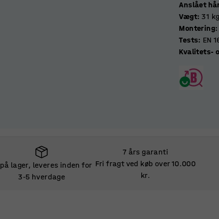
Anslået hå
Vægt
:
31
k
Montering
:
Tests
:
EN 1
Kvalitets-
7 års garanti
Fri fragt ved køb over 10.000
 på lager, leveres inden for
kr.
3
5 hverdage
‑
 på lager, leveres inden for
3
5 hverdage
‑