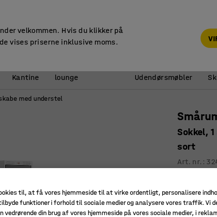
14 dages returret
under velkommen. Hvis du klikker på
V
de vises priserne inklusive moms.
Reception &
Kantine
lounge
Udendørsmøbler
Sk
kabe med understel
Smårum
Sokkel, 
sort
Art. nr.
:
32
Ventilati
Højeste k
ookies til, at få vores hjemmeside til at virke ordentligt, personalisere indh
ilbyde funktioner i forhold til sociale medier og analysere vores traffik. Vi d
Robust
n vedrørende din brug af vores hjemmeside på vores sociale medier, i rekl