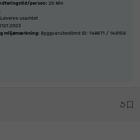
ndteringstid/person
:
20
Min
g
Leveres usamlet
6121:2023
 og miljømærkning
:
Byggvarubedömd ID: 148671 / 148156