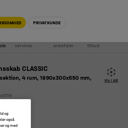
+45 5940 0999
info@ajprodukter.dk
IRKSOMHED
PRIVATKUNDE
Vores
Vi
Anmod om
ole
services
anbefaler
tilbud
sskab CLASSIC
1 sektion, 4 rum, 1890x300x550 mm,
Vis i AR
40316
onshuller
valitet
old og
eler også
amer og med