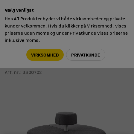
14 dages returret
Vælg venligst
Hos AJ Produkter byder vi både virksomheder og private
kunder velkommen. Hvis du klikker på Virksomhed, vises
priserne uden moms og under Privatkunde vises priserne
inklusive moms.
Sofaer & lænestole
Puffer
VIRKSOMHED
PRIVATKUNDE
Sofa DOT med rund ryg
Siddehøjde 450 mm, Ø 1300 mm, stof Medley mørkegrå
Art. nr.
:
3300702