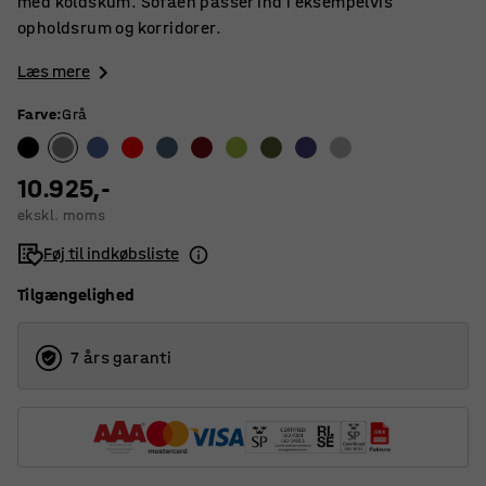
med koldskum. Sofaen passer ind i eksempelvis
opholdsrum og korridorer.
Læs mere
Farve
:
Grå
10.925,-
ekskl. moms
Føj til indkøbsliste
Tilgængelighed
7 års garanti