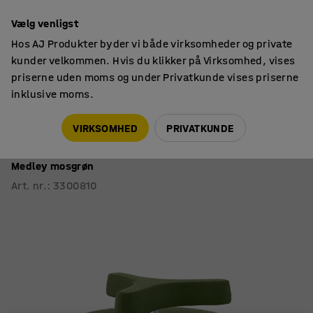
14 dages returret
Vælg venligst
Hos AJ Produkter byder vi både virksomheder og private
kunder velkommen. Hvis du klikker på Virksomhed, vises
priserne uden moms og under Privatkunde vises priserne
inklusive moms.
Sofaer & lænestole
Puffer
VIRKSOMHED
PRIVATKUNDE
Sofa DOT
3-armet armlæn, siddehøjde 450 mm, Ø 1300 mm, stof
Medley mosgrøn
Art. nr.
:
3300810