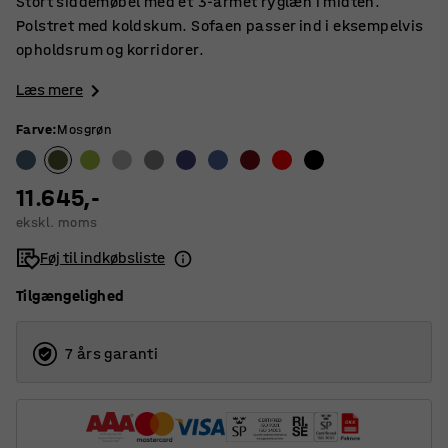
Stort siddemøbel med et 3-armet ryglæn i midten.
Polstret med koldskum. Sofaen passer ind i eksempelvis
opholdsrum og korridorer.
Læs mere
Farve
:
Mosgrøn
11.645,-
ekskl. moms
Føj til indkøbsliste
Tilgængelighed
7 års garanti