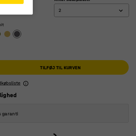
ort
2
it
1
2
3
TILFØJ TIL KURVEN
ndkøbsliste
lighed
s garanti