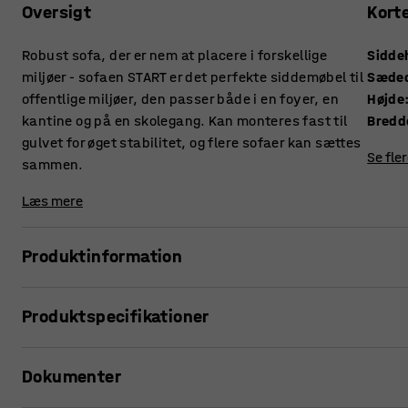
Oversigt
Kort
Robust sofa, der er nem at placere i forskellige
Sidde
miljøer - sofaen START er det perfekte siddemøbel til
Sæde
offentlige miljøer, den passer både i en foyer, en
Højde
kantine og på en skolegang. Kan monteres fast til
Bredd
gulvet for øget stabilitet, og flere sofaer kan sættes
Se fle
sammen.
Læs mere
Produktinformation
START er den perfekte sofa, når du har brug for et siddemøbe
Produktspecifikationer
skolegangene, i kontorets foyer eller i kantinen. Sofaer ka
flere mennesker kan sidde sammen, eller hvorfor ikke stil
Siddehøjde
:
465
mm
Dokumenter
Sædedybde
:
420
mm
Hvis en sofa er fritstående, kan ryglænet bruges til at læn
Højde
:
765
mm
mulighed for at montere understellet fast til gulvet for øget