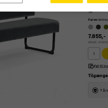
Farve stel
:
S
Farve
:
Antrac
7.855,-
ekskl. moms
Føj til i
Tilgænge
7 år