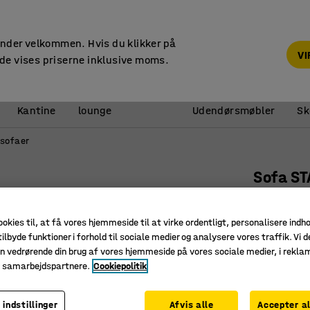
14 dages returret
under velkommen. Hvis du klikker på
V
de vises priserne inklusive moms.
Reception &
Kantine
lounge
Udendørsmøbler
Sk
sofaer
Sofa S
1400 mm,
Art. nr.
:
13
ookies til, at få vores hjemmeside til at virke ordentligt, personalisere indh
ilbyde funktioner i forhold til sociale medier og analysere vores traffik. Vi d
Passer i f
n vedrørende din brug af vores hjemmeside på vores sociale medier, i rekl
Let at k
e samarbejdspartnere.
Cookiepolitik
Fleksibel
 indstillinger
Afvis alle
Accepter al