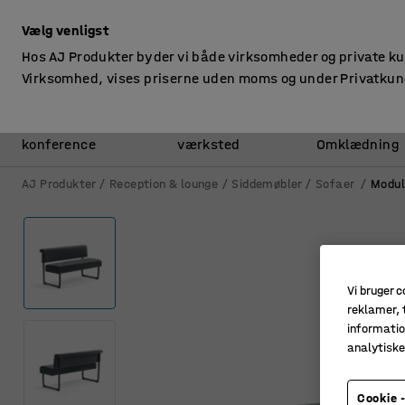
ekskl. moms
Vælg venligst
Hos AJ Produkter byder vi både virksomheder og private k
Virksomhed, vises priserne uden moms og under Privatkun
Kontor &
Lager &
konference
værksted
Omklædning
AJ Produkter
Reception & lounge
Siddemøbler
Sofaer
Modul
Vi bruger c
reklamer, t
informatio
analytisk
Cookie -