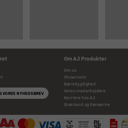
ret
Om AJ Produkter
s
Om os
et
Showroom
Bæredygtighed
Vores medarbejdere
IG VORES NYHEDSBREV
Karriere hos AJ
Grønland og Færøerne