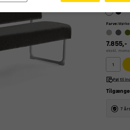
Farve stel
:
H
Farve
:
Mørke
7.855,-
ekskl. moms
Føj til i
Tilgænge
7 år