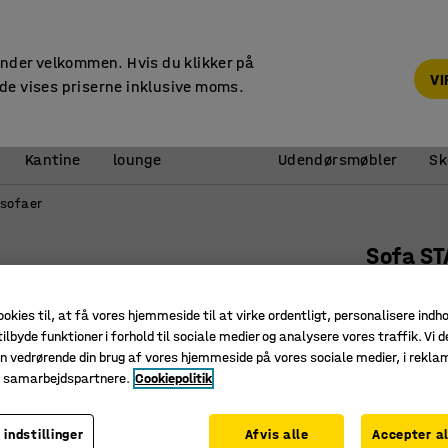
14 dages returret
under velkommen. Hvis du klikker på
V
de vises priserne inklusive moms.
Reception &
Kantine
lounge
Udendørsmøbler
Sk
sofaer
Sofa S
1400 mm,
ookies til, at få vores hjemmeside til at virke ordentligt, personalisere indh
Art. nr.
:
13
ilbyde funktioner i forhold til sociale medier og analysere vores traffik. Vi d
n vedrørende din brug af vores hjemmeside på vores sociale medier, i rekl
Passer i f
e samarbejdspartnere.
Cookiepolitik
Let at k
Fleksibel
 indstillinger
Afvis alle
Accepter al