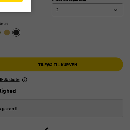
vid
2
brun
1
2
3
TILFØJ TIL KURVEN
ndkøbsliste
lighed
s garanti