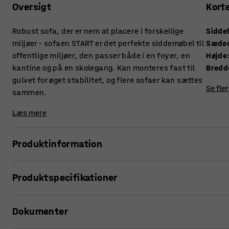
Oversigt
Kort
Robust sofa, der er nem at placere i forskellige
Sidde
miljøer - sofaen START er det perfekte siddemøbel til
Sæde
offentlige miljøer, den passer både i en foyer, en
Højde
kantine og på en skolegang. Kan monteres fast til
Bredd
gulvet for øget stabilitet, og flere sofaer kan sættes
Se fle
sammen.
Læs mere
Produktinformation
START er den perfekte sofa, når du har brug for et siddemøbe
Produktspecifikationer
skolegangene, i kontorets foyer eller i kantinen. Sofaer ka
flere mennesker kan sidde sammen, eller hvorfor ikke stil
Siddehøjde
:
465
mm
Dokumenter
Sædedybde
:
420
mm
Hvis en sofa er fritstående, kan ryglænet bruges til at læn
Højde
:
765
mm
mulighed for at montere understellet fast til gulvet for øget