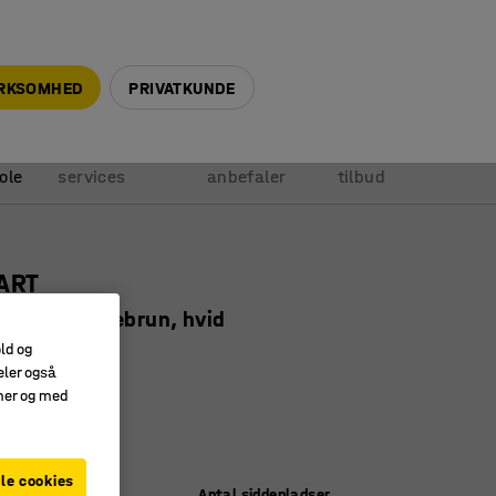
+45 5940 0999
info@ajprodukter.dk
IRKSOMHED
PRIVATKUNDE
Vores
Vi
Anmod om
ole
services
anbefaler
tilbud
TART
 stof, mørkebrun, hvid
old og
7365
eler også
amer og med
lere miljøer
oble sammen
t gulvbeslag
le cookies
Antal siddepladser