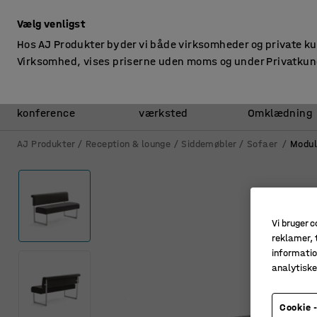
ekskl. moms
Vælg venligst
Hos AJ Produkter byder vi både virksomheder og private k
Virksomhed, vises priserne uden moms og under Privatkun
Kontor &
Lager &
konference
værksted
Omklædning
AJ Produkter
Reception & lounge
Siddemøbler
Sofaer
Modul
Vi bruger c
reklamer, t
informatio
analytisk
Cookie -