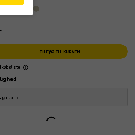
-
TILFØJ TIL KURVEN
ndkøbsliste
lighed
s garanti