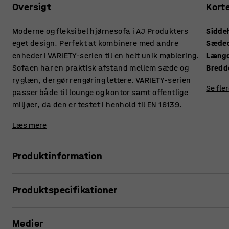
Oversigt
Kort
Moderne og fleksibel hjørnesofa i AJ Produkters
Sidde
eget design. Perfekt at kombinere med andre
Sæde
enheder i VARIETY-serien til en helt unik møblering.
Læng
Sofaen har en praktisk afstand mellem sæde og
Bredd
ryglæn, der gør rengøring lettere. VARIETY-serien
Se fle
passer både til lounge og kontor samt offentlige
miljøer, da den er testet i henhold til EN 16139.
Læs mere
Produktinformation
Denne sofa giver høj komfort og er betrukket med et slidstær
Produktspecifikationer
miljøer såsom lounger og venteværelser, men også kontor
ryglæn gør, at støv og snavs ikke samler sig mellem hynder
Siddehøjde
:
450
mm
Medier
Sædedybde
:
485
mm
VARIETY er en meget funktionel og fleksibel modulserie. E