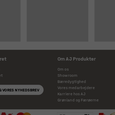
ret
Om AJ Produkter
s
Om os
et
Showroom
Bæredygtighed
Vores medarbejdere
IG VORES NYHEDSBREV
Karriere hos AJ
Grønland og Færøerne