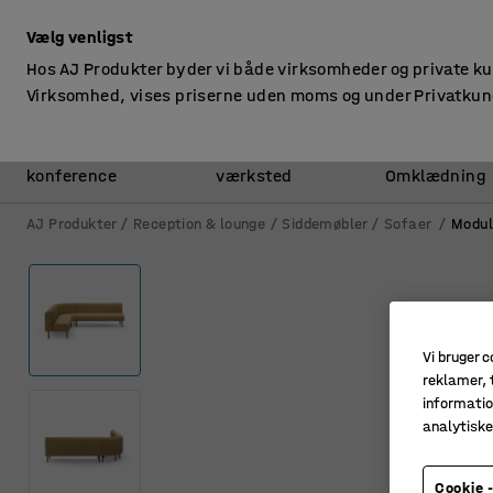
ekskl. moms
Vælg venligst
Hos AJ Produkter byder vi både virksomheder og private k
Virksomhed, vises priserne uden moms og under Privatkun
Kontor &
Lager &
konference
værksted
Omklædning
AJ Produkter
Reception & lounge
Siddemøbler
Sofaer
Modul
Vi bruger c
reklamer, t
informatio
analytisk
Cookie -