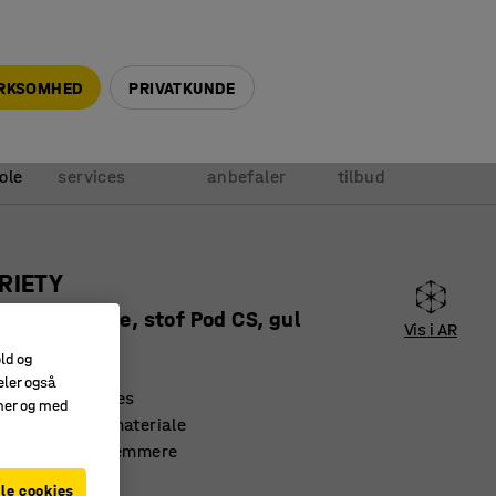
+45 5940 0999
info@ajprodukter.dk
IRKSOMHED
PRIVATKUNDE
Vores
Vi
Anmod om
ole
services
anbefaler
tilbud
RIETY
vendt hjørne, stof Pod CS, gul
Vis i AR
91126
old og
eler også
 og kan udbygges
amer og med
og slidstærkt materiale
 gør rengøring nemmere
le cookies