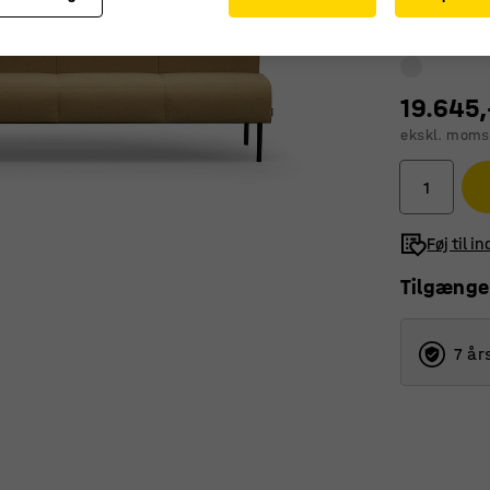
19.645,
ekskl. moms
Føj til i
Tilgænge
7 år