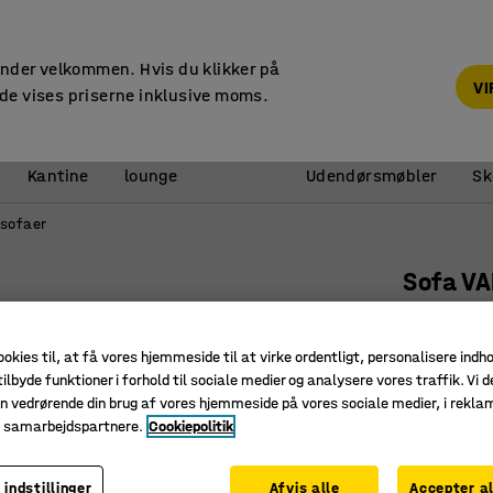
14 dages returret
under velkommen. Hvis du klikker på
V
de vises priserne inklusive moms.
Reception &
Kantine
lounge
Udendørsmøbler
Sk
sofaer
Sofa VA
90° indad
Art. nr.
:
38
ookies til, at få vores hjemmeside til at virke ordentligt, personalisere indh
ilbyde funktioner i forhold til sociale medier og analysere vores traffik. Vi d
Fleksibel
n vedrørende din brug af vores hjemmeside på vores sociale medier, i rekl
Holdbart 
e samarbejdspartnere.
Cookiepolitik
Ben, der
 indstillinger
Afvis alle
Accepter al
Farve
:
Gul