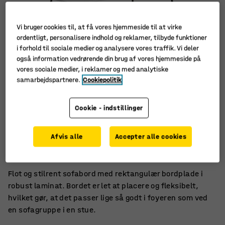
Vi bruger cookies til, at få vores hjemmeside til at virke
ordentligt, personalisere indhold og reklamer, tilbyde funktioner
i forhold til sociale medier og analysere vores traffik. Vi deler
også information vedrørende din brug af vores hjemmeside på
vores sociale medier, i reklamer og med analytiske
samarbejdspartnere.
Cookiepolitik
Cookie - indstillinger
Robust laminat
Afvis alle
Accepter alle cookies
Alsidigt
Moderne design
Flot og stilrent sofabord med rektangulær bordplade i
robust laminat. Bordet er let at placere og fleksibelt,
hvilket gør, at det passer lige så godt i foyeren som ved
en sofagruppe i en stue.