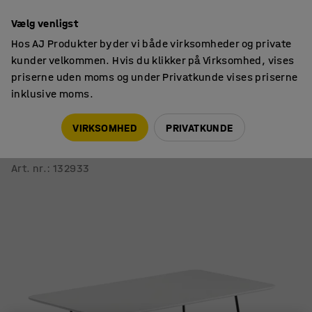
14 dages returret
Vælg venligst
Hos AJ Produkter byder vi både virksomheder og private
kunder velkommen. Hvis du klikker på Virksomhed, vises
priserne uden moms og under Privatkunde vises priserne
inklusive moms.
Borde
Sofaborde
VIRKSOMHED
PRIVATKUNDE
Sofabord IRIS
Hvid laminat/sort lak, rektangulært
Art. nr.
:
132933