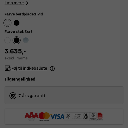
Læs mere
Farve bordplade
:
Hvid
Farve stel
:
Sort
3.635,-
ekskl. moms
Føj til indkøbsliste
Tilgængelighed
7 års garanti