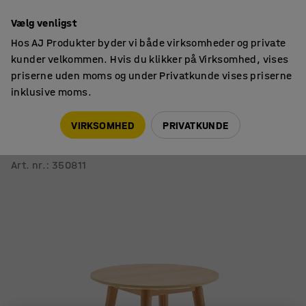
14 dages returret
Vælg venligst
Hos AJ Produkter byder vi både virksomheder og private
kunder velkommen. Hvis du klikker på Virksomhed, vises
priserne uden moms og under Privatkunde vises priserne
inklusive moms.
Borde
Sofaborde
VIRKSOMHED
PRIVATKUNDE
Sofabord IVY
Ø500x440 mm, eg
Art. nr.
:
350811