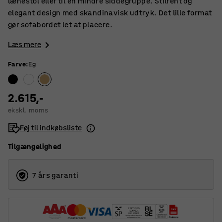
lænestol eller til en mindre siddegruppe. Stilrent og
elegant design med skandinavisk udtryk. Det lille format
gør sofabordet let at placere.
Læs mere
Farve
:
Eg
2.615,-
ekskl. moms
Føj til indkøbsliste
Tilgængelighed
7 års garanti