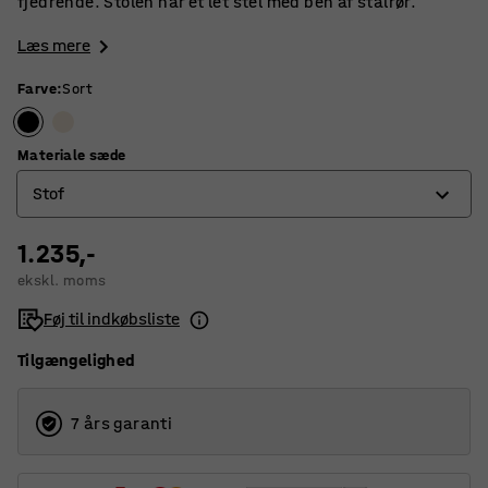
fjedrende. Stolen har et let stel med ben af stålrør.
Læs mere
Farve
:
Sort
Materiale sæde
Stof
1.235,-
Finér
ekskl. moms
Stof
Føj til indkøbsliste
Tilgængelighed
7 års garanti