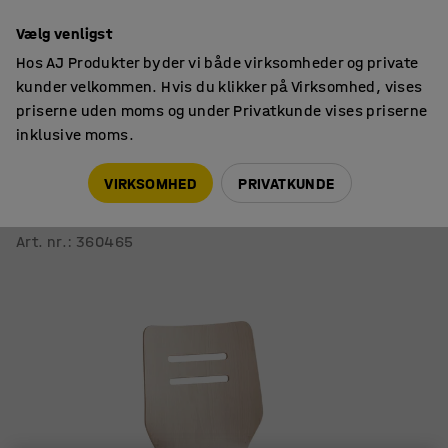
14 dages returret
Vælg venligst
Hos AJ Produkter byder vi både virksomheder og private
kunder velkommen. Hvis du klikker på Virksomhed, vises
priserne uden moms og under Privatkunde vises priserne
inklusive moms.
Skolestole
Skolestole
VIRKSOMHED
PRIVATKUNDE
Stol EXCERCENDO
Birk/sort betræk
Art. nr.
:
360465