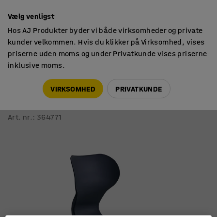
14 dages returret
Vælg venligst
Hos AJ Produkter byder vi både virksomheder og private
kunder velkommen. Hvis du klikker på Virksomhed, vises
priserne uden moms og under Privatkunde vises priserne
inklusive moms.
Skolestole
Skolestole
VIRKSOMHED
PRIVATKUNDE
Stol BRIAN
Skridsikker base, antracit/sort
Art. nr.
:
364771