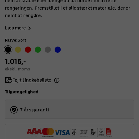
nem at stable eller hænge op på bordet for at lette
rengøringen. Fremstillet i et slidstærkt materiale, der er
nemt at rengøre.
Læs mere
Farve
:
Sort
1.015,-
ekskl. moms
Føj til indkøbsliste
Tilgængelighed
7 års garanti