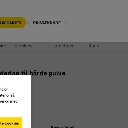
+45 5940 0999
info@ajprodukter.dk
IRKSOMHED
PRIVATKUNDE
Vores
Vi
Anmod om
ole
services
anbefaler
tilbud
derlag til hårde gulve
00 mm
old og
0905
eler også
amer og med
 dine gulve
anvendt PET
e hjørner
le cookies
)
Bredde (mm)