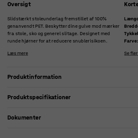
Oversigt
Kort
Slidstærkt stoleunderlag fremstillet af 100%
Læng
genanvendt PET. Beskytter dine gulve mod mærker
Bredd
fra stole, sko og generel slitage. Designet med
Tykke
runde hjørner for at reducere snublerisikoen.
Farve
Læs mere
Se fle
Produktinformation
Beskyt dine gulve på kontoret ved at anvende et stoleund
Produktspecifikationer
din arbejdsplads med et slidstærkt stoleunderlag i passen
Længde
:
1200
mm
Gulvene bliver let slidte under dit skrivebord. Med dette 
Dokumenter
Bredde
:
900
mm
unødvendig slitage og grimme mærker fra sko, stolens hjul 
Tykkelse
:
1,8
mm
gulvets levetid.
Farve
:
Transparent
Udskriv produktside