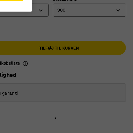
900
900
1200
TILFØJ TIL KURVEN
ndkøbsliste
lighed
s garanti