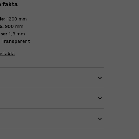
e fakta
de
:
1200
mm
e
:
900
mm
lse
:
1,8
mm
:
Transparent
re fakta
erlag i 100% genanvendt PET. Komplementér
de størrelse.
transparente stoleunderlag undgår du
eller fødder samtidig med, at det forlænger