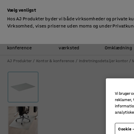
ekskl. moms
Vælg venligst
Hos AJ Produkter byder vi både virksomheder og private k
Virksomhed, vises priserne uden moms og under Privatkun
Kontor &
Lager &
konference
værksted
Omklædning
AJ Produkter
Kontor & konference
Indretningsdetaljer kontor
Vi bruger c
reklamer, t
informatio
analytisk
Cookie -