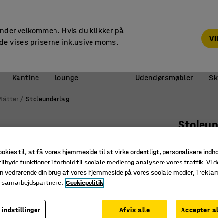
Faktura til virksomheder
under velkommen. Hvis du klikker på
V
de vises priserne inklusive moms.
Reception &
Kantine
lounge
Udendørsmøbler
Sk
Måtter
Stoleunderlag
Stoleun
900x12
ookies til, at få vores hjemmeside til at virke ordentligt, personalisere indh
Art. nr.
:
14
ilbyde funktioner i forhold til sociale medier og analysere vores traffik. Vi d
n vedrørende din brug af vores hjemmeside på vores sociale medier, i rekl
Beskytter
e samarbejdspartnere.
Cookiepolitik
100% gen
Afrunded
 indstillinger
Afvis alle
Accepter al
Længde (mm