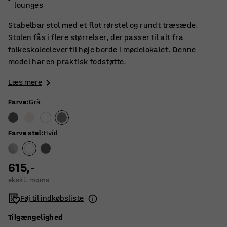
lounges
Stabelbar stol med et flot rørstel og rundt træsæde.
Stolen fås i flere størrelser, der passer til alt fra
folkeskoleelever til høje borde i mødelokalet. Denne
model har en praktisk fodstøtte.
Læs mere
Farve
:
Grå
Farve stel
:
Hvid
615,-
ekskl. moms
Føj til indkøbsliste
Tilgængelighed