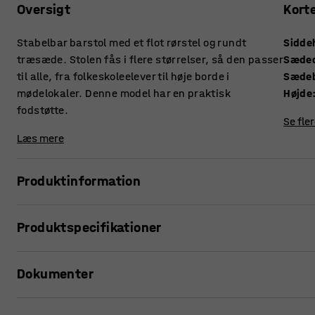
Oversigt
Kort
Stabelbar barstol med et flot rørstel og rundt
Sidde
træsæde. Stolen fås i flere størrelser, så den passer
Sæde
til alle, fra folkeskoleelever til høje borde i
Sæde
mødelokaler. Denne model har en praktisk
Højde
fodstøtte.
Se fle
Læs mere
Produktinformation
Denne praktiske barstol passer til høje borde i klasseværel
Produktspecifikationer
mødelokaler? Da stolen er stabelbar, er den nem at stille væ
Siddehøjde
:
690
mm
Stolen har et stabilt stel og et sæde af slidstærkt laminat,
Dokumenter
Sædedybde
:
340
mm
på stellet kan bruges som et praktisk håndtag. Stolen er u
Sædebredde
:
340
mm
komfort og støtte til ben og fødder.
Højde
:
690
mm
Udskriv produktside