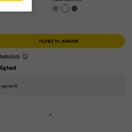
TILFØJ TIL KURVEN
ndkøbsliste
lighed
s garanti