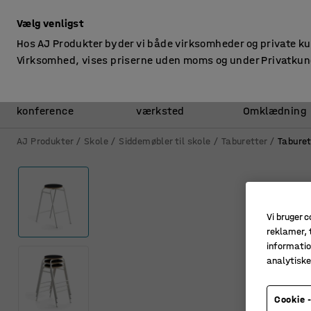
ekskl. moms
Vælg venligst
Hos AJ Produkter byder vi både virksomheder og private k
Virksomhed, vises priserne uden moms og under Privatkun
Kontor &
Lager &
konference
værksted
Omklædning
AJ Produkter
Skole
Siddemøbler til skole
Taburetter
Taburet
Vi bruger c
reklamer, t
informatio
analytisk
Cookie -