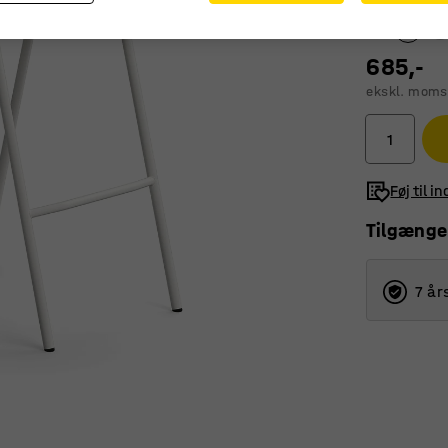
685,-
ekskl. moms
Føj til i
Tilgænge
7 år