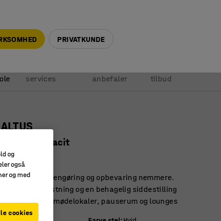
+45 5940 0999
info@ajprodukter.dk
IRKSOMHED
PRIVATKUNDE
Vores
Vi
Anmod om
ole
services
anbefaler
tilbud
 ALTUS
, hvid/antracit
old og
31437
eler også
amer og med
 stol, som gør rengøring og opbevaring nemmere.
, der giver aflastning og en behagelig siddestilling
tol til kantiner, mødelokaler, pauserum og lounges
le cookies
it
Farve stel
:
Hvid