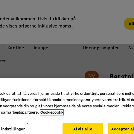
14 dages returret
under velkommen. Hvis du klikker på
V
de vises priserne inklusive moms.
Reception &
Kantine
lounge
Udendørsmøbler
Sk
ter
Ny
Barstol
H 690 mm
ookies til, at få vores hjemmeside til at virke ordentligt, personalisere indh
Art. nr.
:
36
ilbyde funktioner i forhold til sociale medier og analysere vores traffik. Vi d
n vedrørende din brug af vores hjemmeside på vores sociale medier, i rekl
Stabelbar
e samarbejdspartnere.
Cookiepolitik
Fodstøtte
Perfekt s
 indstillinger
Afvis alle
Accepter al
Farve
:
Antrac