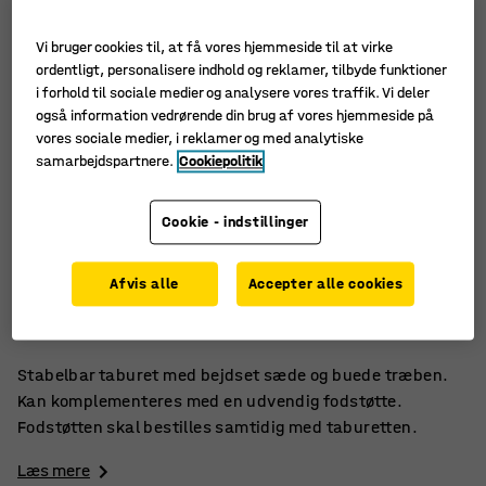
Vi bruger cookies til, at få vores hjemmeside til at virke
ordentligt, personalisere indhold og reklamer, tilbyde funktioner
i forhold til sociale medier og analysere vores traffik. Vi deler
også information vedrørende din brug af vores hjemmeside på
vores sociale medier, i reklamer og med analytiske
samarbejdspartnere.
Cookiepolitik
Cookie - indstillinger
Let og stabelbar
Afvis alle
Accepter alle cookies
Vælg mellem flere farver.
Ben af massivt træ
Stabelbar taburet med bejdset sæde og buede træben.
Kan komplementeres med en udvendig fodstøtte.
Fodstøtten skal bestilles samtidig med taburetten.
Læs mere