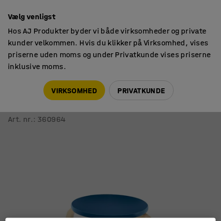
14 dages returret
Vælg venligst
Hos AJ Produkter byder vi både virksomheder og private
kunder velkommen. Hvis du klikker på Virksomhed, vises
priserne uden moms og under Privatkunde vises priserne
inklusive moms.
Taburetter
Taburetter
VIRKSOMHED
PRIVATKUNDE
Taburet NEMO
H330 mm, birk, blå
Art. nr.
:
360964