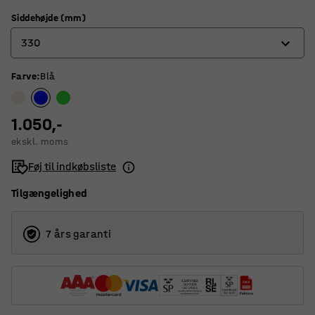
Siddehøjde (mm)
330
Farve
:
Blå
300
330
1.050,-
350
ekskl. moms
430
Føj til indkøbsliste
530
Tilgængelighed
7 års garanti