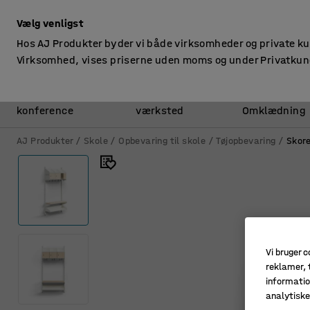
ekskl. moms
Vælg venligst
Hos AJ Produkter byder vi både virksomheder og private k
Virksomhed, vises priserne uden moms og under Privatkun
Kontor &
Lager &
konference
værksted
Omklædning
AJ Produkter
Skole
Opbevaring til skole
Tøjopbevaring
Skore
Vi bruger c
reklamer, t
informatio
analytisk