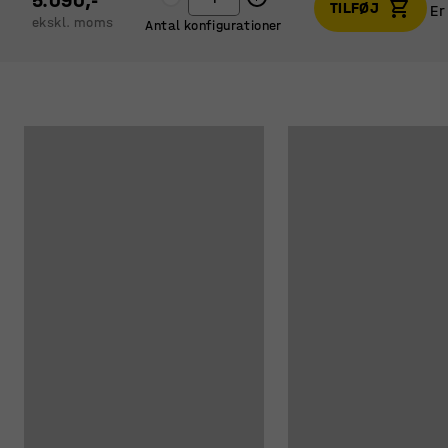
5.090,-
TILFØJ
Er
ekskl. moms
Antal konfigurationer
Er