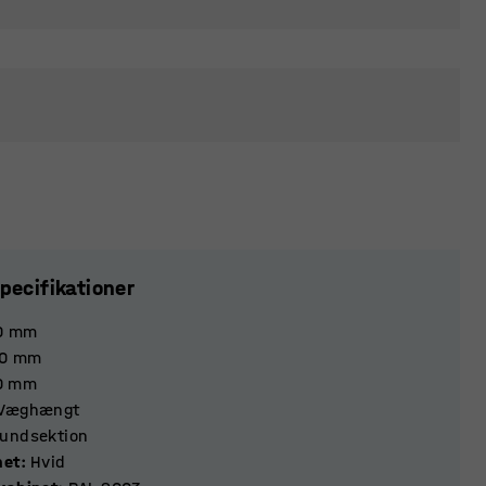
pecifikationer
0
mm
0
mm
0
mm
Væghængt
undsektion
net
:
Hvid