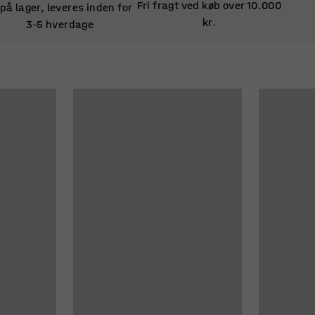
Fri fragt ved køb over 10.000
 på lager, leveres inden for
kr.
3
5 hverdage
‑
 på lager, leveres inden for
3
5 hverdage
‑