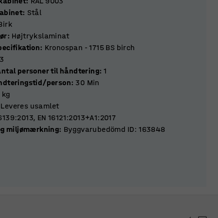
kabinet
:
RAL 9003
kabinet
:
Stål
Birk
ør
:
Højtrykslaminat
pecifikation
:
Kronospan - 1715 BS birch
3
ntal personer til håndtering
:
1
ndteringstid/person
:
30
Min
kg
Leveres usamlet
6139:2013, EN 16121:2013+A1:2017
 og miljømærkning
:
Byggvarubedömd ID: 163848