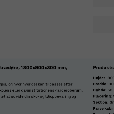
3 trædøre, 1800x900x300 mm,
Produkts
Højde
:
180
Bredde
:
90
ges, og hvor hver del kan tilpasses efter
Dybde
:
30
kolens eller daginstitutionens garderoberum.
Placering
:
let at udvide din sko- og tøjopbevaring og
Sektion
:
Gr
Farve kabi