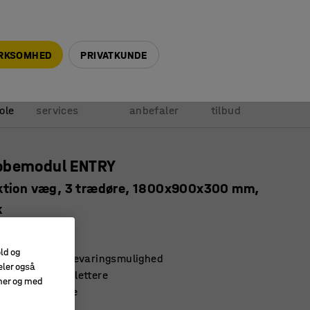
+45 5940 0999
info@ajprodukter.dk
IRKSOMHED
PRIVATKUNDE
Vores
Vi
Anmod om
ole
services
anbefaler
tilbud
obemodul ENTRY
tion væg, 3 trædøre, 1800x900x300 mm,
k
28302
old og
rælåger med opbevaringsmulighed
eler også
ør påklædning lettere
amer og med
 med drypbakke