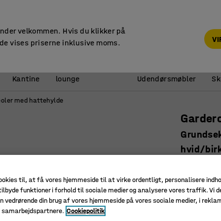
14 dages returret
under velkommen. Hvis du klikker på
V
de vises priserne inklusive moms.
Reception &
Kantine
lounge
Udendørsmøbler
Sk
oler med hattehylde
Garder
Grundsek
hvid/bir
Art. nr.
:
30
ookies til, at få vores hjemmeside til at virke ordentligt, personalisere indh
Glatte t
ilbyde funktioner i forhold til sociale medier og analysere vores traffik. Vi d
Bænken g
n vedrørende din brug af vores hjemmeside på vores sociale medier, i rekl
Udstyret
e samarbejdspartnere.
Cookiepolitik