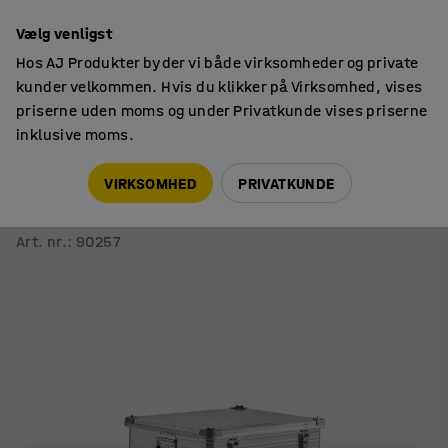
14 dages returret
Vælg venligst
Hos AJ Produkter byder vi både virksomheder og private
kunder velkommen. Hvis du klikker på Virksomhed, vises
priserne uden moms og under Privatkunde vises priserne
inklusive moms.
Opbevaringskasser
Metalkasser
VIRKSOMHED
PRIVATKUNDE
Transportkasse EVANS i aluminium
782x585x620 mm, 240 L
Art. nr.
:
90257