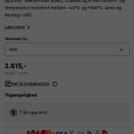
og bund. Boksen kan låses, stables og er korrosions- og
temperaturresistent mellem -40°C og +180°C. Greb og
beslag i stål.
Læs mere
Volumen (L)
240
2.615,-
29
ekskl. moms
47
Føj til indkøbsliste
91
Tilgængelighed
157
240
7 års garanti