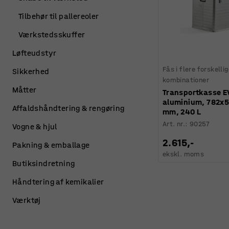
Tilbehør til pallereoler
Værkstedsskuffer
Løfteudstyr
Fås i flere forskelli
Sikkerhed
kombinationer
Måtter
Transportkasse E
aluminium, 782x
Affaldshåndtering & rengøring
mm, 240 L
Art. nr.
:
90257
Vogne & hjul
2.615,-
Pakning & emballage
ekskl. moms
Butiksindretning
Håndtering af kemikalier
Værktøj