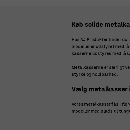
Køb solide metalka
Hos AJ Produkter finder du 
modeller er udstyret med lå
kasserne udstyres med lås,
Metalkasserne er særligt vel
styrke og holdbarhed.
Vælg metalkasser i 
Vores metalkasser fås i fler
modeller med plads til tung
Alle kasser er korrosionsres