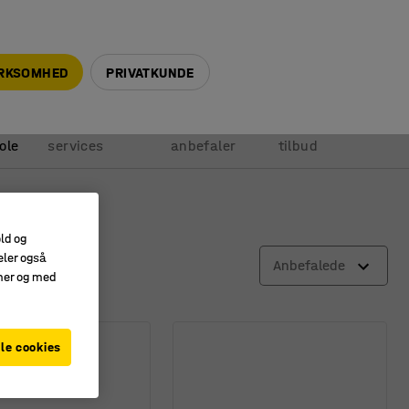
+45 5940 0999
info@ajprodukter.dk
IRKSOMHED
PRIVATKUNDE
Vores
Vi
Anmod om
ole
services
anbefaler
tilbud
old og
eler også
Anbefalede
amer og med
le cookies