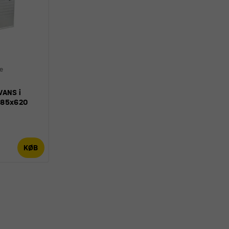
ge
VANS i
585x620
KØB