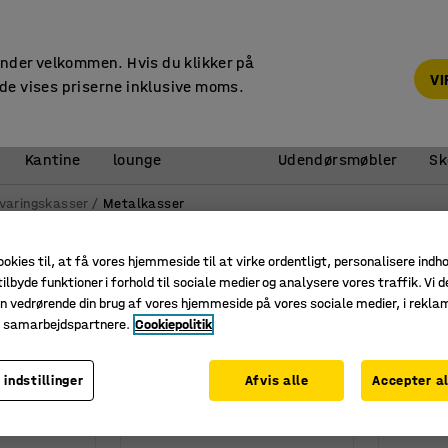
14 dages returret
under velkommen. Hvis du klikker på
V
de vises priserne inklusive moms.
Reception &
Kantine
lounge
Udendørsmøbler
Sk
varingskasser
Metalkasser
ookies til, at få vores hjemmeside til at virke ordentligt, personalisere indh
ilbyde funktioner i forhold til sociale medier og analysere vores traffik. Vi d
Bredde
Volumen
Maks. belastning
n vedrørende din brug af vores hjemmeside på vores sociale medier, i rekl
e samarbejdspartnere.
Cookiepolitik
 indstillinger
Afvis alle
Accepter al