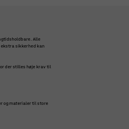
ngtidsholdbare. Alle
r ekstra sikkerhed kan
 der stilles høje krav til
 og materialer til store
til en pålidelig løsning i