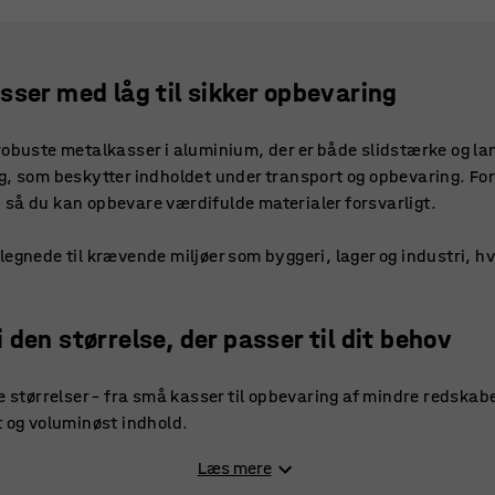
sser med låg til sikker opbevaring
robuste metalkasser i aluminium, der er både slidstærke og la
g, som beskytter indholdet under transport og opbevaring. Fo
 så du kan opbevare værdifulde materialer forsvarligt.
egnede til krævende miljøer som byggeri, lager og industri, hvor
den størrelse, der passer til dit behov
e størrelser – fra små kasser til opbevaring af mindre redskaber
t og voluminøst indhold.
Læs mere
istente og tåler både høje og lave temperaturer, hvilket gør dem 