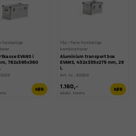
e forskellige
Fås i flere forskellige
ioner
kombinationer
rtkasse EVANS i
Aluminium transport box
um, 782x385x380
EVANS, 432x335x275 mm, 29
L
L
90253
Art. nr.
:
90250
1.160,-
KØB
KØB
oms
ekskl. moms