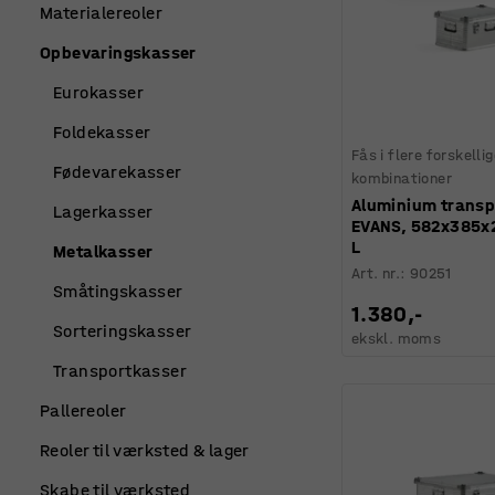
Materialereoler
Opbevaringskasser
Eurokasser
Foldekasser
Fås i flere forskelli
Fødevarekasser
kombinationer
Aluminium transp
Lagerkasser
EVANS, 582x385x
L
Metalkasser
Art. nr.
:
90251
Småtingskasser
1.380,-
Sorteringskasser
ekskl. moms
Transportkasser
Pallereoler
Reoler til værksted & lager
Skabe til værksted