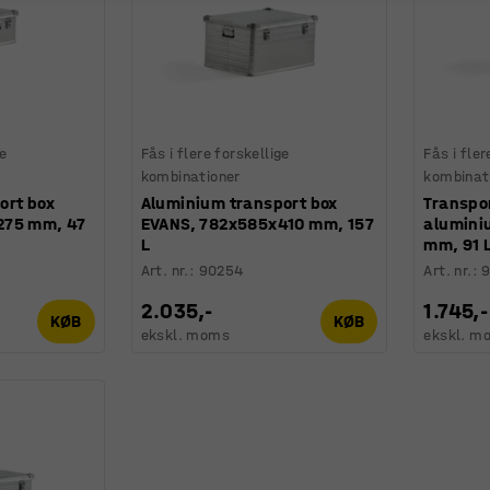
ge
Fås i flere forskellige
Fås i fler
kombinationer
kombinat
ort box
Aluminium transport box
Transpo
275 mm, 47
EVANS, 782x585x410 mm, 157
alumini
L
mm, 91 
Art. nr.
:
90254
Art. nr.
:
2.035,-
1.745,-
KØB
KØB
ekskl. moms
ekskl. m