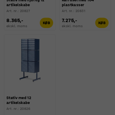
artikelskabe
plastkasser
Art. nr.
:
20827
Art. nr.
:
20831
8.365,-
7.275,-
KØB
KØB
ekskl. moms
ekskl. moms
Stativ med 12
artikelskabe
Art. nr.
:
20826