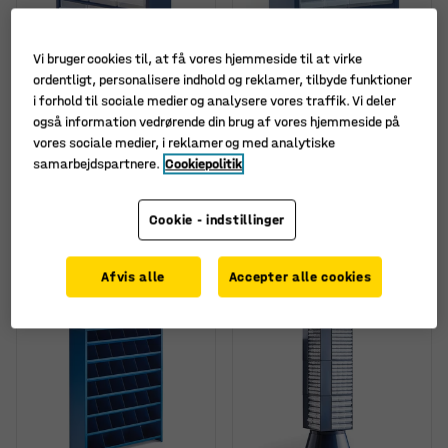
Vi bruger cookies til, at få vores hjemmeside til at virke
ordentligt, personalisere indhold og reklamer, tilbyde funktioner
i forhold til sociale medier og analysere vores traffik. Vi deler
Fås i flere forskellige
Fås i flere forskellige
også information vedrørende din brug af vores hjemmeside på
kombinationer
kombinationer
vores sociale medier, i reklamer og med analytiske
Artikelskab, 18 skuffer
Artikelskab, 24 skuffer,
samarbejdspartnere.
Cookiepolitik
250-serien
Art. nr.
:
20823
Art. nr.
:
20862
Cookie - indstillinger
380,-
1.015,-
KØB
KØB
ekskl. moms
ekskl. moms
Afvis alle
Accepter alle cookies