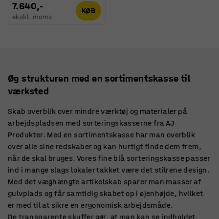
7.640,-
KØB
ekskl. moms
Øg strukturen med en sortimentskasse til
værksted
Skab overblik over mindre værktøj og materialer på
arbejdspladsen med sorteringskasserne fra AJ
Produkter. Med en sortimentskasse har man overblik
over alle sine redskaber og kan hurtigt finde dem frem,
når de skal bruges. Vores fine blå sorteringskasse passer
ind i mange slags lokaler takket være det stilrene design.
Med det væghængte artikelskab sparer man masser af
gulvplads og får samtidig skabet op i øjenhøjde, hvilket
er med til at sikre en ergonomisk arbejdsmåde.
De transparente skuffer gør, at man kan se indholdet,