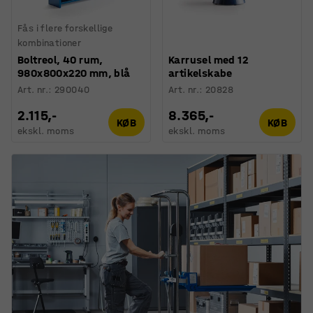
Fås i flere forskellige
kombinationer
Boltreol, 40 rum,
Karrusel med 12
980x800x220 mm, blå
artikelskabe
Art. nr.
:
290040
Art. nr.
:
20828
2.115,-
8.365,-
KØB
KØB
ekskl. moms
ekskl. moms