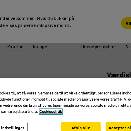
14 dages returret
under velkommen. Hvis du klikker på
V
de vises priserne inklusive moms.
Reception &
Kantine
lounge
Udendørsmøbler
Sk
Værdis
Hvid med
Art. nr.
:
10
ookies til, at få vores hjemmeside til at virke ordentligt, personalisere indh
ilbyde funktioner i forhold til sociale medier og analysere vores traffik. Vi d
Kombinér 
n vedrørende din brug af vores hjemmeside på vores sociale medier, i rekl
e samarbejdspartnere.
Cookiepolitik
Til vægm
Inkl. cyl
 indstillinger
Afvis alle
Accepter al
Farve dør
:
Hv