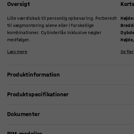
Oversigt
Kort
Lille værdiskab til personlig opbevaring. Forberedt
Højde
til vægmontering alene eller i forskellige
Bredd
kombinationer. Cylinderlås inklusive nøgler
Dybd
medfølger.
Højde
Læs mere
Se fle
Produktinformation
Individuelle smårumsskabe er suveræne, når du vil give m
Produktspecifikationer
og sikker opbevaring.
Højde
:
150
mm
Disse små metalskabe er perfekte til personlige ejendele,
Dokumenter
Bredde
:
200
mm
De optager ikke meget plads og beskytter værdigenstande 
Dybde
:
150
mm
andre offentlige steder.
Højde, indvendig
:
120
mm
Udskriv produktside
BIM-modeller