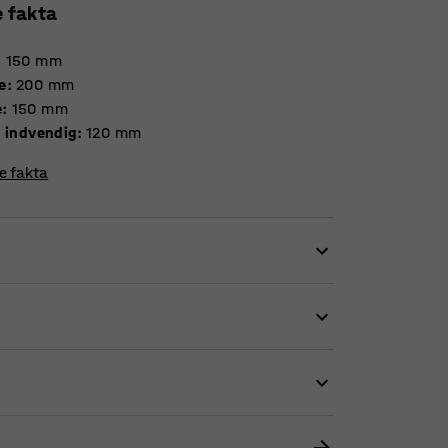
e fakta
:
150
mm
e
:
200
mm
e
:
150
mm
, indvendig
:
120
mm
re fakta
edarbejdere eller besøgende mulighed for tryg
 såsom tegnebøger, mobiltelefoner og nøgler.
på jobbet, i fitnesscentret, svømmehallen og