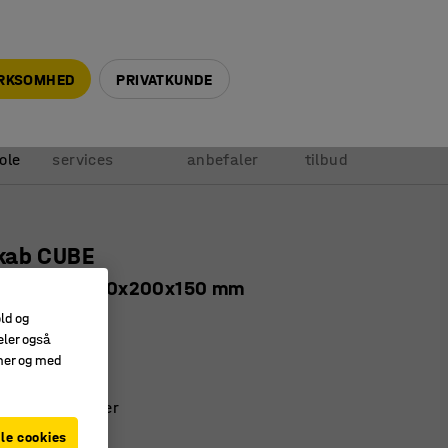
+45 5940 0999
info@ajprodukter.dk
IRKSOMHED
PRIVATKUNDE
Vores
Vi
Anmod om
ole
services
anbefaler
tilbud
kab CUBE
 hvid dør, 150x200x150 mm
1201
old og
eler også
efter behov
amer og med
ontering
inderlås og nøgler
le cookies
id