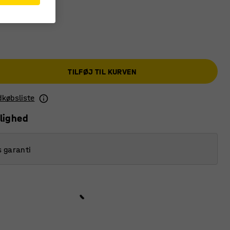
TILFØJ TIL KURVEN
ndkøbsliste
lighed
s garanti