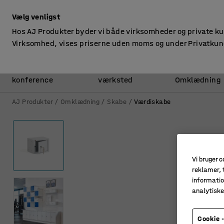
ekskl. moms
Vælg venligst
Hos AJ Produkter byder vi både virksomheder og private k
Virksomhed, vises priserne uden moms og under Privatkun
Kontor &
Lager &
konference
værksted
Omklædning
AJ Produkter
Omklædning
Skabe
Værdiskabe
Vi bruger c
reklamer, t
informatio
analytisk
Cookie -