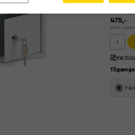
475,-
ekskl. moms
Føj til i
Tilgænge
7 år