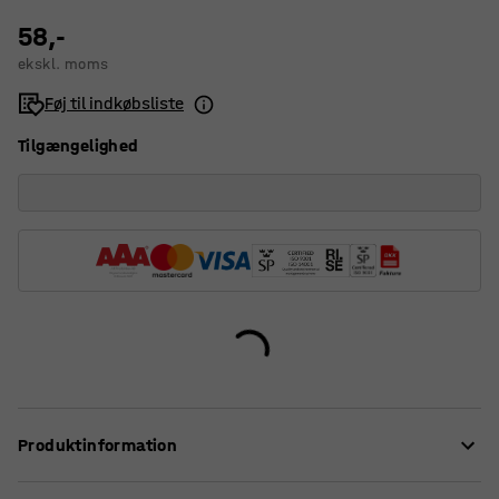
58,-
ekskl. moms
Føj til indkøbsliste
Tilgængelighed
Produktinformation
Pakning med 34 stk. plastplaster, der er hurtige at åbne,