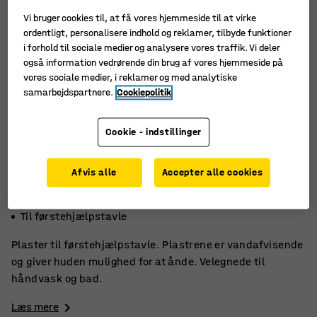
Vi bruger cookies til, at få vores hjemmeside til at virke
ordentligt, personalisere indhold og reklamer, tilbyde funktioner
i forhold til sociale medier og analysere vores traffik. Vi deler
også information vedrørende din brug af vores hjemmeside på
vores sociale medier, i reklamer og med analytiske
samarbejdspartnere.
Cookiepolitik
Cookie - indstillinger
Afvis alle
Accepter alle cookies
Lader huden ånde
Velegnede til håndvask
Til førstehjælpstavle
Plaster til førstehjælpstavle. Plastrene er vandafvisende
og giver huden mulighed for at ånde. Velegnede til
håndvask og bad.
Læs mere