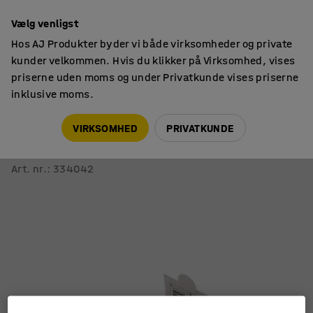
14 dages returret
Vælg venligst
Hos AJ Produkter byder vi både virksomheder og private
kunder velkommen. Hvis du klikker på Virksomhed, vises
priserne uden moms og under Privatkunde vises priserne
inklusive moms.
Førstehjælp
Plastre & forbindinger
VIRKSOMHED
PRIVATKUNDE
Plaster
25x72 mm, 34 stk., vandfast
Art. nr.
:
334042