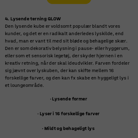
4. Lysende terning GLOW
Den lysende kube er voldsomt populær blandt vores
kunder, og det er en radikalt anderledes lyskilde, end
hvad, man er vant til med sit bløde og behagelige skær.
Den er som dekorativ belysning i pause- eller hyggerum,
eller som et sensorisk legetøj, der skyder hjernen i en
kreativ retning, når der skal ideudvikler. Farven fordeler
sig jævnt over lyskuben, der kan skifte mellem 16
forskellige farver, og den kan fx skabe en hyggeligt lys i
et loungeområde.
· Lysende former
· Lyser i 16 forskellige farver
· Mildt og behageligt lys