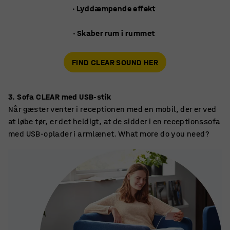
· Lyddæmpende effekt
· Skaber rum i rummet
FIND CLEAR SOUND HER
3. Sofa CLEAR med USB-stik
Når gæster venter i receptionen med en mobil, der er ved
at løbe tør, er det heldigt, at de sidder i en receptionssofa
med USB-oplader i armlænet. What more do you need?