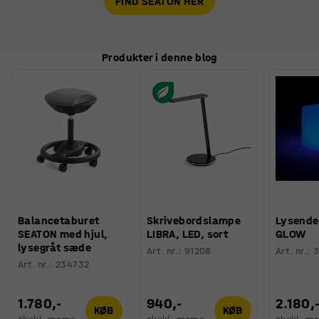
FIND SEATON HER
Produkter i denne blog
Balancetaburet
Skrivebordslampe
Lysende
SEATON med hjul,
LIBRA, LED, sort
GLOW
lysegråt sæde
Art. nr.
:
91208
Art. nr.
:
Art. nr.
:
234732
1.780,-
940,-
2.180,
KØB
KØB