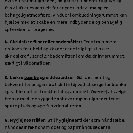
hvis du har muligheden, så gør det. For naturligt lys og
frisk luft er essentielt for et godt indeklima og en
behagelig atmosfære. Vinduer i omklædningsrummet kan
hjælpe med at skabe en mere indbydende og behagelig
oplevelse for brugerne.
4. Skridsikre fliser eller
bademåtter
:
For at minimere
risikoen for uheld og skader er det vigtigt at have
skridsikre fliser eller bademåtter i omklædningsrummet,
særligt i vådområder.
5. Lækre
bænke
og siddepladser:
Gør det nemt og
bekvemt for brugerne at skifte tøj ved at sørge for bænke
og siddepladser i omklædningsrummet. Overvej at vælge
bænke med indbyggede opbevaringsmuligheder for at
spare plads og øge funktionaliteten.
6. Hygiejneartikler:
Stil hygiejneartikler som håndsæbe,
hånddesinfektionsmiddel og papirhåndklæder til