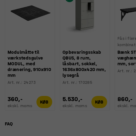
Fås i fler
kombinat
Modulmåtte til
Opbevaringsskab
Bænk ST
værkstedsgulve
QBUS, 8 rum,
væghæng
MODUL, med
låsbart, sokkel,
mm, sor
drænering, 910x910
1636x800x420 mm,
Art. nr.
:
2
mm
lysegrå
Art. nr.
:
24273
Art. nr.
:
170285
360,-
5.530,-
860,-
KØB
KØB
ekskl. moms
ekskl. moms
ekskl. m
FAQ