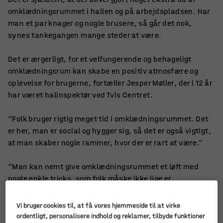
omklædningsrummet i hallen og på arbejdspladsen. Har
man et par knager og nogle brusere, så går det nok,
synes tankegangen mange steder at være.
Det er ærgerligt, for et velfungerende og behageligt
omklædningsrum kan skabe en positiv atmosfære og
oplevelse for brugerne, fortæller Jesper Møller, der i 12 år
har været halinspektør ved Tvis Centret.
“Folk bruger rigtig meget tid i omklædningsrummet. Det
er her, man er social og hygger sig, så det er også vigtigt,
at man skaber nogle rammer, hvor der er rart at være.”
“Man kan nemt give omklædningsrummet et løft med
nogle enkle tricks, som folk måske ikke lige er
opmærksomme på,” siger han.
Vi bruger cookies til, at få vores hjemmeside til at virke
Jesper Møllers første og vigtigste råd til et attraktivt
ordentligt, personalisere indhold og reklamer, tilbyde funktioner