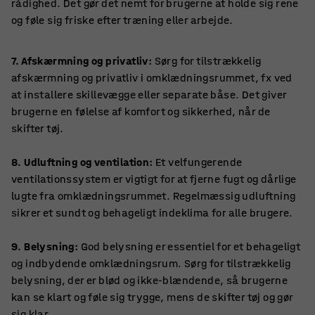
rådighed. Det gør det nemt for brugerne at holde sig rene
og føle sig friske efter træning eller arbejde.
7. Afskærmning og privatliv:
Sørg for tilstrækkelig
afskærmning og privatliv i omklædningsrummet, fx ved
at installere skillevægge eller separate båse. Det giver
brugerne en følelse af komfort og sikkerhed, når de
skifter tøj.
8. Udluftning og ventilation:
Et velfungerende
ventilationssystem er vigtigt for at fjerne fugt og dårlige
lugte fra omklædningsrummet. Regelmæssig udluftning
sikrer et sundt og behageligt indeklima for alle brugere.
9. Belysning:
God belysning er essentiel for et behageligt
og indbydende omklædningsrum. Sørg for tilstrækkelig
belysning, der er blød og ikke-blændende, så brugerne
kan se klart og føle sig trygge, mens de skifter tøj og gør
sig klar.