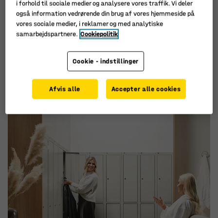
omklædningsrum er dog klart:
i forhold til sociale medier og analysere vores traffik. Vi deler
også information vedrørende din brug af vores hjemmeside på
“Sørg for ordentlig oprydning og rengøring. Når det første
vores sociale medier, i reklamer og med analytiske
stykke skrald ryger ved siden af skraldespanden, følger
samarbejdspartnere.
Cookiepolitik
det næste hurtigt efter, og så er der ikke langt til, at det
stikker af.”
Cookie - indstillinger
Her er Jesper Møllers 12 hemmeligheder til et
omklædningsrum
i verdensklasse.
Afvis alle
Accepter alle cookies