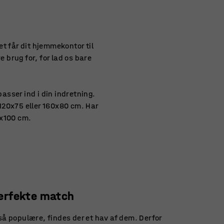
t får dit hjemmekontor til
 brug for, for lad os bare
.
sser ind i din indretning.
 120x75 eller 160x80 cm. Har
00x100 cm.
 perfekte match
å populære, findes der et hav af dem. Derfor