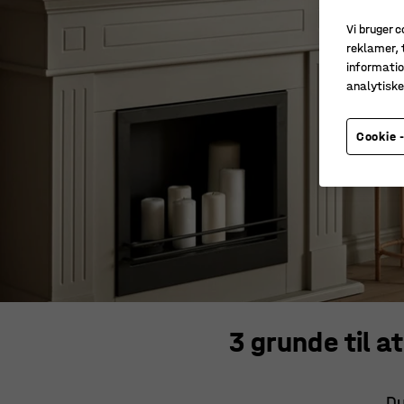
Vi bruger c
reklamer, t
informatio
analytisk
Cookie -
3 grunde til 
Du