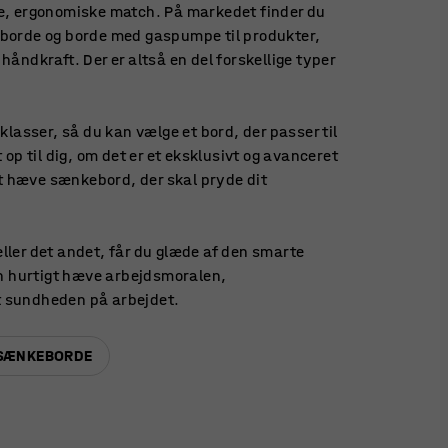
te, ergonomiske match. På markedet finder du
eborde og borde med gaspumpe til produkter,
håndkraft. Der er altså en del forskellige typer
sklasser, så du kan vælge et bord, der passer til
 op til dig, om det er et eksklusivt og avanceret
igt hæve sænkebord, der skal pryde dit
ller det andet, får du glæde af den smarte
 hurtigt hæve arbejdsmoralen,
t sundheden på arbejdet.
 SÆNKEBORDE