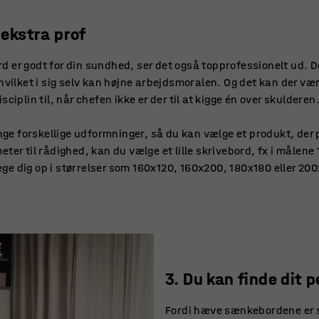
r ekstra prof
 er godt for din sundhed, ser det også topprofessionelt ud. De
hvilket i sig selv kan højne arbejdsmoralen. Og det kan der være
ciplin til, når chefen ikke er der til at kigge én over skulderen
 forskellige udformninger, så du kan vælge et produkt, der pa
ter til rådighed, kan du vælge et lille skrivebord, fx i målene
ge dig op i størrelser som 160x120, 160x200, 180x180 eller 2
3. Du kan finde dit
Fordi hæve sænkebordene er s