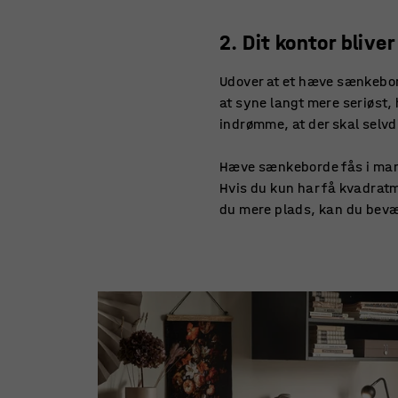
2. Dit kontor blive
Udover at et hæve sænkebord
at syne langt mere seriøst, 
indrømme, at der skal selvdis
Hæve sænkeborde fås i mange
Hvis du kun har få kvadratme
du mere plads, kan du bevæ