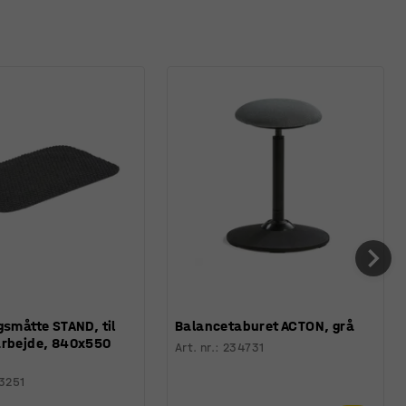
gsmåtte STAND, til
Balancetaburet ACTON, grå
arbejde, 840x550
Art. nr.
:
234731
3251