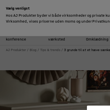
ekskl. moms
Vælg venligst
Hos AJ Produkter byder vi både virksomheder og private k
Virksomhed, vises priserne uden moms og under Privatkun
Kontor &
Lager &
konference
værksted
Omklædning
AJ Produkter
Blog
Tips & trends
3 grunde til at et hæve sæn