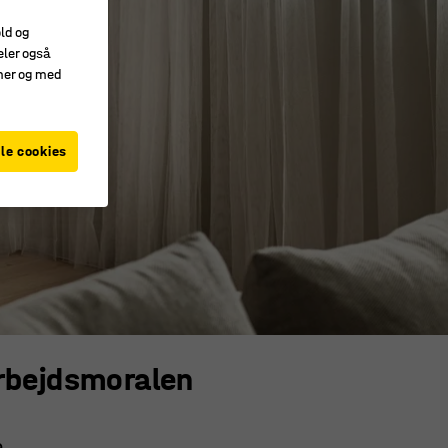
old og
eler også
amer og med
le cookies
arbejdsmoralen
me…