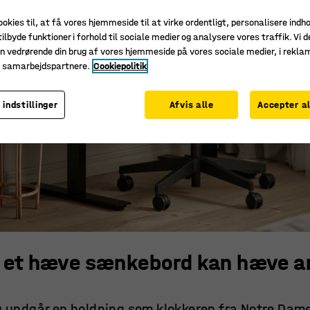
ookies til, at få vores hjemmeside til at virke ordentligt, personalisere indh
ilbyde funktioner i forhold til sociale medier og analysere vores traffik. Vi d
n vedrørende din brug af vores hjemmeside på vores sociale medier, i rekl
e samarbejdspartnere.
Cookiepolitik
 indstillinger
Afvis alle
Accepter al
at et hæve sænkebord kan hæve 
 undgår en holdning som klokkeren fra Notre Da