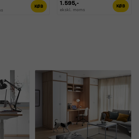
1.595,-
KØB
KØB
ekskl. moms
ms