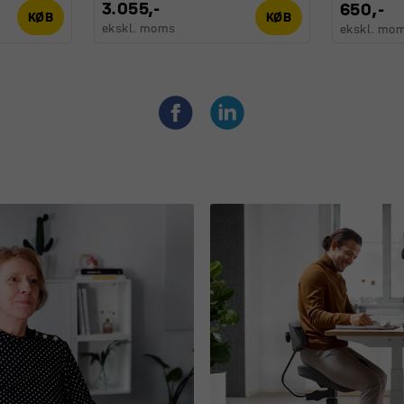
3.055,-
650,-
KØB
KØB
ekskl. moms
ekskl. mo