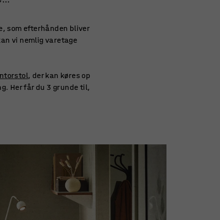
e, som efterhånden bliver
 kan vi nemlig varetage
ntorstol
, der kan køres op
g. Her får du 3 grunde til,