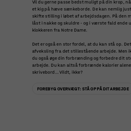
Vil du gerne passe bedst muligt på din krop, n
et kig på hæve sænkeborde. De kan nemlig just
skifte stilling i løbet af arbejdsdagen. På den
låst i nakke og skuldre - og i værste fald end
klokkeren fra Notre Dame.
Det er også en stor fordel, at du kan stå op.
afveksling fra det stillestående arbejde. Men 
du også øge din forbrænding og forbedre dit sto
arbejde. Du kan altså forbrænde kalorier alene 
skrivebord… Vildt, ikke?
FOREBYG OVERVÆGT: STÅ OP PÅ DIT ARBEJDE