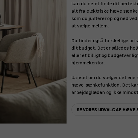
kan du nemt finde dit perfek
alt fra elektriske hæve sænk
som du justerer op og ned ved 
at vælge mellem.
Du finder også forskellige pri
dit budget. Det er således helt
eller et billigt og budgetvenl
hjemmekontor.
Uanset om du vælger det ene e
hæve-sænkefunktion. Det kan
arbejdsglæden og ikke minds
SE VORES UDVALG AF HÆVE