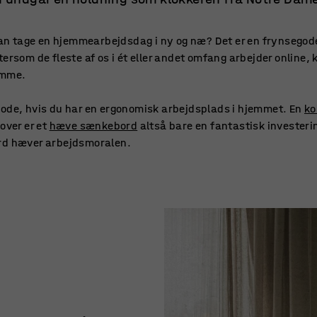
 kan tage en hjemmearbejdsdag i ny og næ? Det er en frynsegod
ersom de fleste af os i ét eller andet omfang arbejder online,
emme.
gode, hvis du har en ergonomisk arbejdsplads i hjemmet. En
ko
over er et
hæve sænkebord
altså bare en fantastisk investerin
ord hæver arbejdsmoralen.