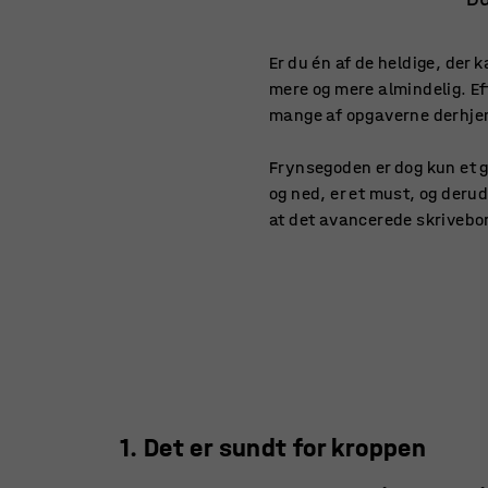
Er du én af de heldige, der
mere og mere almindelig. Eft
mange af opgaverne derhj
Frynsegoden er dog kun et 
og ned, er et must, og derud
at det avancerede skriveb
1. Det er sundt for kroppen