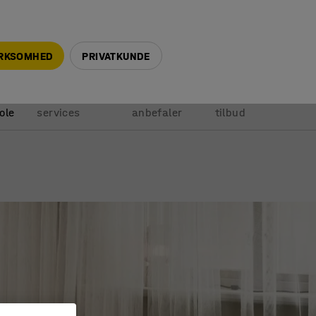
+45 5940 0999
info@ajprodukter.dk
IRKSOMHED
PRIVATKUNDE
Vores
Vi
Anmod om
ole
services
anbefaler
tilbud