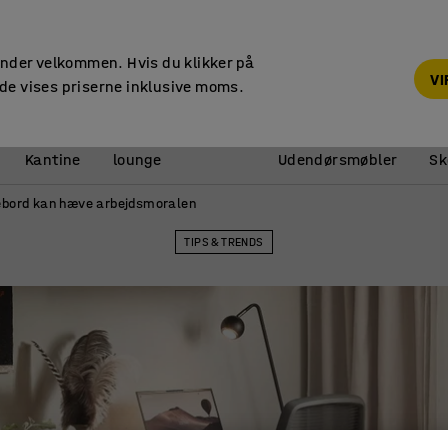
14 dages returret
under velkommen. Hvis du klikker på
V
de vises priserne inklusive moms.
Reception &
Kantine
lounge
Udendørsmøbler
Sk
kebord kan hæve arbejdsmoralen
TIPS & TRENDS