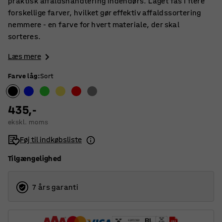
praktisk affaldshåndtering indendørs. Låget fås i flere
forskellige farver, hvilket gør effektiv affaldssortering
nemmere - en farve for hvert materiale, der skal
sorteres.
Læs mere
Farve låg
:
Sort
435,-
ekskl. moms
Føj til indkøbsliste
Tilgængelighed
7 års garanti