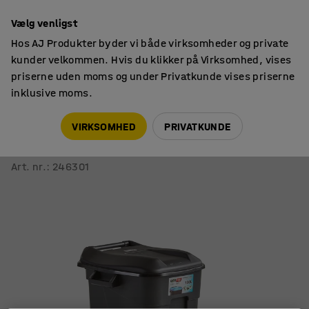
14 dages returret
Vælg venligst
Hos AJ Produkter byder vi både virksomheder og private
kunder velkommen. Hvis du klikker på Virksomhed, vises
priserne uden moms og under Privatkunde vises priserne
inklusive moms.
Affaldsbeholdere
Affaldscontainere
VIRKSOMHED
PRIVATKUNDE
Affaldsbeholder LEWIS med låg
120 liter, sort
Art. nr.
:
246301