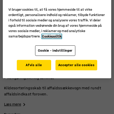
Vi bruger cookies til, at få vores hjemmeside til at virke
ordentligt, personalisere indhold og reklamer, tilbyde funktioner
i forhold til sociale medier og analysere vores traffik. Vi deler
også information vedrørende din brug af vores hjemmeside på
vores sociale medier, i reklamer og med analytiske
samarbejdspartnere.
Cookiepolitik
Cookie - indstillinger
Afvis alle
Accepter alle cookies
Rundt affaldsindkast
Indbygget dæmpning
Rengøringsvenlig laminat
Kildesorteringsskab til affaldssækkevogn med rundt
affaldsindkast foroven.
Læs mere