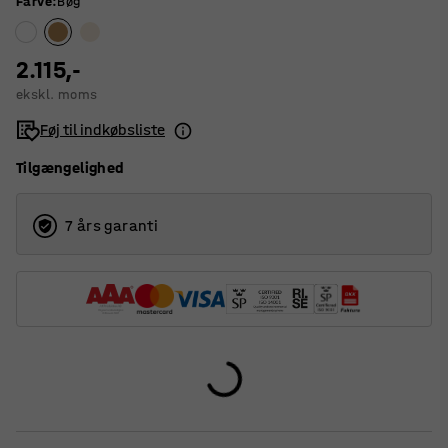
Farve
:
Bøg
2.115,-
ekskl. moms
Føj til indkøbsliste
Tilgængelighed
7 års garanti