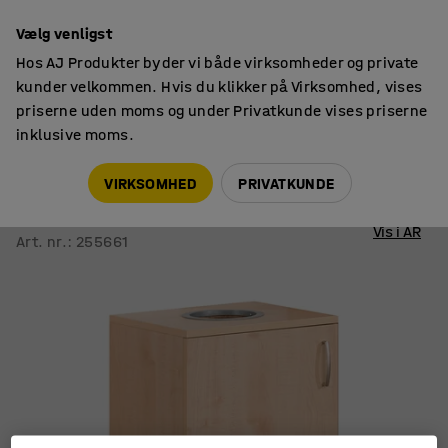
14 dages returret
Vælg venligst
Hos AJ Produkter byder vi både virksomheder og private
kunder velkommen. Hvis du klikker på Virksomhed, vises
priserne uden moms og under Privatkunde vises priserne
inklusive moms.
Affaldssortering
Sorteringsskabe
VIRKSOMHED
PRIVATKUNDE
Affaldsskab til affaldssækkevogn
980x510x450 mm, bøgelaminat
Vis i AR
Art. nr.
:
255661