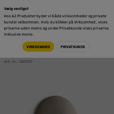
14 dages returret
Vælg venligst
Hos AJ Produkter byder vi både virksomheder og private
kunder velkommen. Hvis du klikker på Virksomhed, vises
priserne uden moms og under Privatkunde vises priserne
inklusive moms.
Akustikplader
Akustikplader til væg
VIRKSOMHED
PRIVATKUNDE
Akustikpanel POLY
Buet cirkel, Ø705x170 mm, væghængt, beige
Art. nr.
:
385157