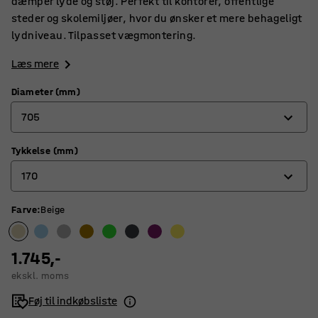
dæmper lyde og støj. Perfekt til kontorer, offentlige
steder og skolemiljøer, hvor du ønsker et mere behageligt
lydniveau. Tilpasset vægmontering.
Læs mere
Diameter (mm)
705
Tykkelse (mm)
550
170
705
Farve
:
Beige
140
170
1.745,-
ekskl. moms
Føj til indkøbsliste