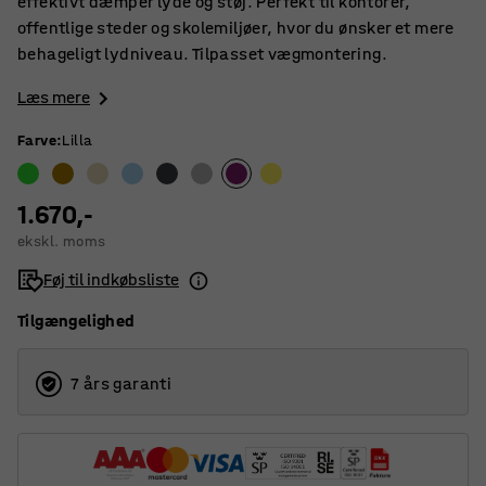
effektivt dæmper lyde og støj. Perfekt til kontorer,
offentlige steder og skolemiljøer, hvor du ønsker et mere
behageligt lydniveau. Tilpasset vægmontering.
Læs mere
Farve
:
Lilla
1.670,-
ekskl. moms
Føj til indkøbsliste
Tilgængelighed
7 års garanti