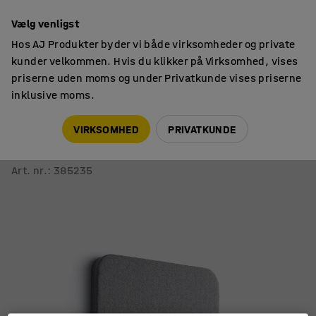
14 dages returret
Vælg venligst
Hos AJ Produkter byder vi både virksomheder og private
kunder velkommen. Hvis du klikker på Virksomhed, vises
priserne uden moms og under Privatkunde vises priserne
inklusive moms.
Akustikplader
Akustikplader til væg
VIRKSOMHED
PRIVATKUNDE
Akustikpanel POLY
Runde hjørner, 600x600x56 mm, vægmonteret, lilla
Art. nr.
:
385235