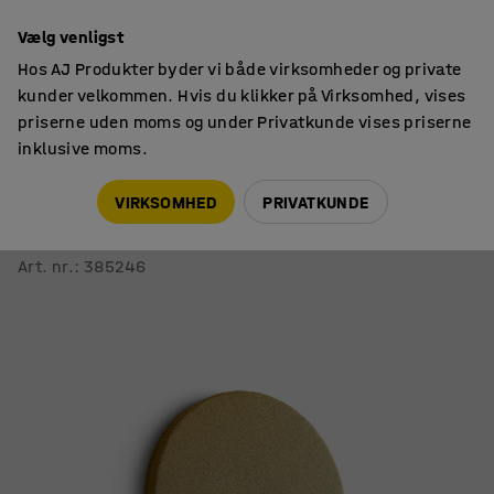
14 dages returret
Vælg venligst
Hos AJ Produkter byder vi både virksomheder og private
kunder velkommen. Hvis du klikker på Virksomhed, vises
priserne uden moms og under Privatkunde vises priserne
inklusive moms.
Akustikplader
Akustikplader til væg
VIRKSOMHED
PRIVATKUNDE
Akustikpanel POLY
Dråbeformet, 600x600x56 mm, vægmonteret, gul
Art. nr.
:
385246