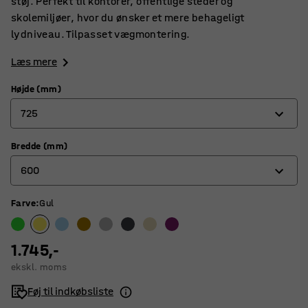
støj. Perfekt til kontorer, offentlige steder og
skolemiljøer, hvor du ønsker et mere behageligt
lydniveau. Tilpasset vægmontering.
Læs mere
Højde (mm)
725
Bredde (mm)
725
600
965
Farve
:
Gul
600
800
1.745,-
ekskl. moms
Føj til indkøbsliste