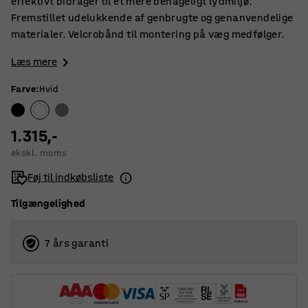
effektivt bidrager til et mere behageligt lydmiljø.
Fremstillet udelukkende af genbrugte og genanvendelige
materialer. Velcrobånd til montering på væg medfølger.
Læs mere
Farve
:
Hvid
1.315,-
ekskl. moms
Føj til indkøbsliste
Tilgængelighed
7 års garanti