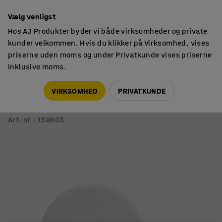
14 dages returret
Vælg venligst
Hos AJ Produkter byder vi både virksomheder og private
kunder velkommen. Hvis du klikker på Virksomhed, vises
priserne uden moms og under Privatkunde vises priserne
inklusive moms.
Akustikplader
Akustikplader til væg
VIRKSOMHED
PRIVATKUNDE
Akustikpanel SATELLITE
Væghængt, Ø 600 mm, 3-pak, hvid
Art. nr.
:
138603