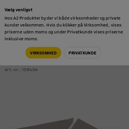
14 dages returret
Vælg venligst
Hos AJ Produkter byder vi både virksomheder og private
kunder velkommen. Hvis du klikker på Virksomhed, vises
priserne uden moms og under Privatkunde vises priserne
inklusive moms.
Akustikplader
Akustikplader til væg
VIRKSOMHED
PRIVATKUNDE
Akustikplader PATTERN
600x600x40 mm, 4-pack, beige
Art. nr.
:
138404