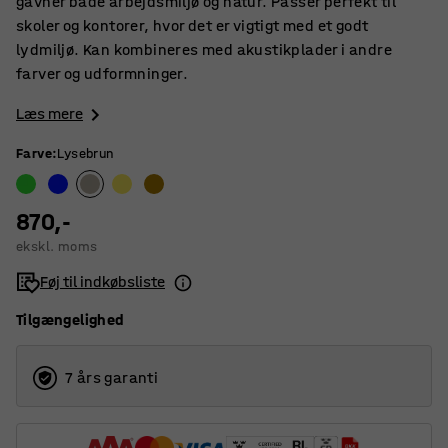
gavner både arbejdsmiljø og natur. Passer perfekt til
skoler og kontorer, hvor det er vigtigt med et godt
lydmiljø. Kan kombineres med akustikplader i andre
farver og udformninger.
Læs mere
Farve
:
Lysebrun
870,-
ekskl. moms
Føj til indkøbsliste
Tilgængelighed
7 års garanti