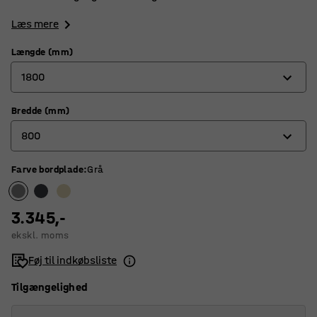
Læs mere
Længde (mm)
1800
Bredde (mm)
1200
800
1400
1800
Farve bordplade
:
Grå
600
700
3.345,-
800
ekskl. moms
Føj til indkøbsliste
Tilgængelighed