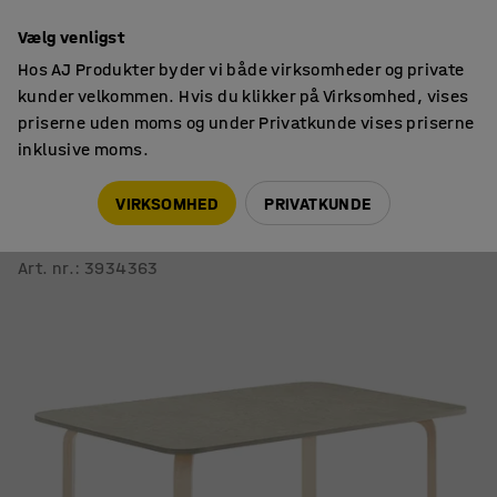
14 dages returret
Vælg venligst
Hos AJ Produkter byder vi både virksomheder og private
kunder velkommen. Hvis du klikker på Virksomhed, vises
priserne uden moms og under Privatkunde vises priserne
inklusive moms.
Borde
Kantineborde
VIRKSOMHED
PRIVATKUNDE
Bord ELTON
1800x800x710 mm, birk, lyddæmpende linoleum, grå
Art. nr.
:
3934363