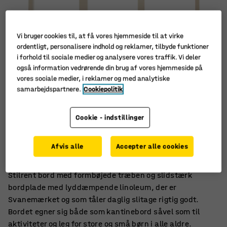
Vi bruger cookies til, at få vores hjemmeside til at virke
ordentligt, personalisere indhold og reklamer, tilbyde funktioner
i forhold til sociale medier og analysere vores traffik. Vi deler
også information vedrørende din brug af vores hjemmeside på
vores sociale medier, i reklamer og med analytiske
samarbejdspartnere.
Cookiepolitik
Cookie - indstillinger
Afrundede hjørner
Lyddæmpende linoleum
Afvis alle
Accepter alle cookies
Formbøjede træben
Stilrent bord med formbøjede træben og slidstærk
bordplade med lyddæmpende linoleum, der er
Svanemærket og som tåler daglig slitage rigtig godt.
Bordet egner sig både som kantinebord såvel som til
aktiviteter og leg for store og små børn i alle aldre.