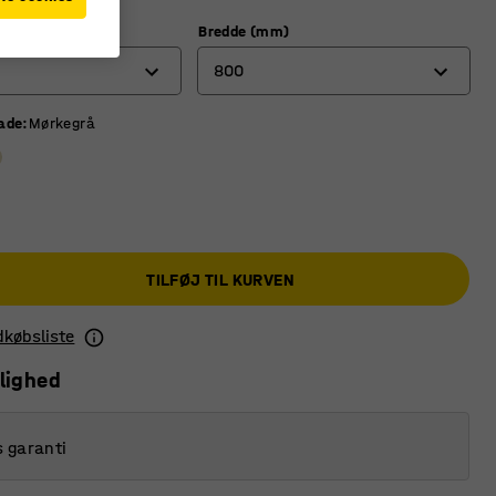
)
Bredde (mm)
800
lade
:
Mørkegrå
600
700
800
TILFØJ TIL KURVEN
ndkøbsliste
lighed
s garanti