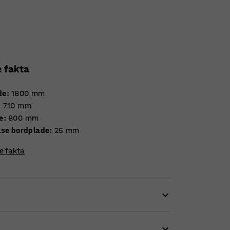
e fakta
de
:
1800
mm
:
710
mm
e
:
800
mm
Tykkelse bordplade
:
25
mm
re fakta
inebord og klasseværelsemøbel, men også som
 flere forskellige højder for at passe til såvel