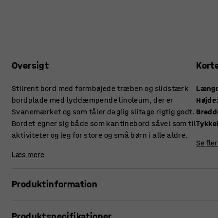
Oversigt
Kort
Stilrent bord med formbøjede træben og slidstærk
Læng
bordplade med lyddæmpende linoleum, der er
Højde
Svanemærket og som tåler daglig slitage rigtig godt.
Bredd
Bordet egner sig både som kantinebord såvel som til
aktiviteter og leg for store og små børn i alle aldre.
Se fle
Læs mere
Produktinformation
Et enkelt, men robust bord, der passer perfekt som kant
Produktspecifikationer
lege- og aktivitetsbord i institutioner og skoler. Bordet fås i