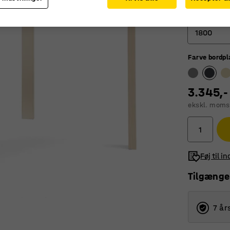
Længde (mm
1800
Farve bordp
1200
1400
3.345,-
1800
ekskl. moms
Føj til i
Tilgænge
7 år