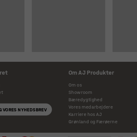
ret
Om AJ Produkter
s
Om os
et
Showroom
Bæredygtighed
Vores medarbejdere
IG VORES NYHEDSBREV
Karriere hos AJ
Grønland og Færøerne