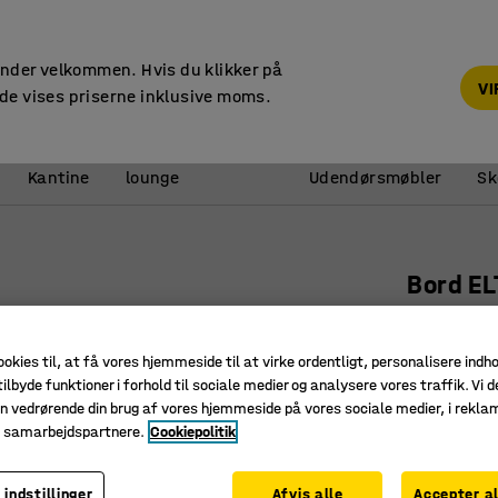
14 dages returret
under velkommen. Hvis du klikker på
V
de vises priserne inklusive moms.
Reception &
Kantine
lounge
Udendørsmøbler
Sk
Bord E
1800x800
mørkegr
ookies til, at få vores hjemmeside til at virke ordentligt, personalisere indh
ilbyde funktioner i forhold til sociale medier og analysere vores traffik. Vi d
Art. nr.
:
39
n vedrørende din brug af vores hjemmeside på vores sociale medier, i rekl
e samarbejdspartnere.
Cookiepolitik
Afrunded
Lyddæmp
Formbøje
 indstillinger
Afvis alle
Accepter al