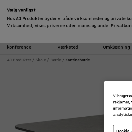
ekskl. moms
Vælg venligst
Hos AJ Produkter byder vi både virksomheder og private k
Virksomhed, vises priserne uden moms og under Privatkun
Kontor &
Lager &
konference
værksted
Omklædning
AJ Produkter
Skole
Borde
Kantineborde
Vi bruger c
reklamer, t
informatio
analytisk
Cookie -