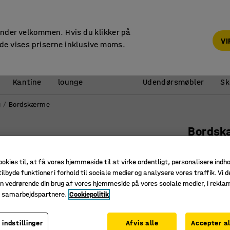
14 dages returret
under velkommen. Hvis du klikker på
V
de vises priserne inklusive moms.
Reception &
Kantine
lounge
Udendørsmøbler
Sk
g
Bordskærme
Bordsk
Sorte be
ookies til, at få vores hjemmeside til at virke ordentligt, personalisere indh
Art. nr.
:
121
ilbyde funktioner i forhold til sociale medier og analysere vores traffik. Vi d
n vedrørende din brug af vores hjemmeside på vores sociale medier, i rekl
Absorbere
e samarbejdspartnere.
Cookiepolitik
Komplet i
Enkelt og
 indstillinger
Afvis alle
Accepter al
Bredde (mm