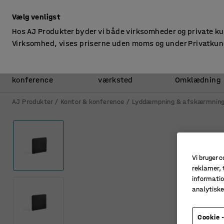
ekskl. moms
Vælg venligst
Hos AJ Produkter byder vi både virksomheder og private k
Virksomhed, vises priserne uden moms og under Privatkun
Kontor &
Lager &
konference
værksted
Omklædning
AJ Produkter
Kontor & konference
Lyddæmpning & afskærmnin
Vi bruger c
reklamer, t
informatio
analytisk
Cookie -