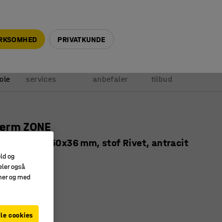
+45 5940 0999
info@ajprodukter.dk
IRKSOMHED
PRIVATKUNDE
Vores
Vi
Anmod om
ole
services
anbefaler
tilbud
ærm ZONE
slag, 800x650x36 mm, stof Rivet, antracit
old og
0111
eler også
amer og med
r effektivt støj
nkl. beslag
 stilrent design
le cookies
)