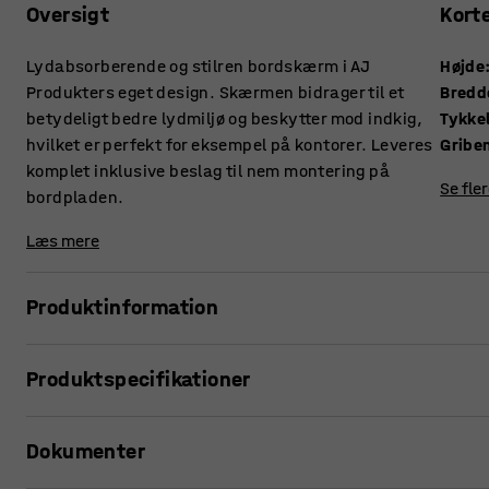
Oversigt
Kort
Lydabsorberende og stilren bordskærm i AJ
Højde
Produkters eget design. Skærmen bidrager til et
Bredd
betydeligt bedre lydmiljø og beskytter mod indkig,
Tykke
hvilket er perfekt for eksempel på kontorer. Leveres
Gribe
komplet inklusive beslag til nem montering på
Se fle
bordpladen.
Læs mere
Produktinformation
Disse stilrene bordskærme giver en rigtig god lydabsorberi
Produktspecifikationer
Skærmene er ideelle til at skabe rolige arbejdspladser og 
kontorlandskaber, hvor der er mange folk i bevægelse.
Højde
:
650
mm
Dokumenter
Bredde
:
800
mm
Bordskærmene kan suppleres med praktiske hylder (sælges 
Tykkelse
:
36
mm
pladsbesparende opbevaringsløsninger, for eksempel til ti