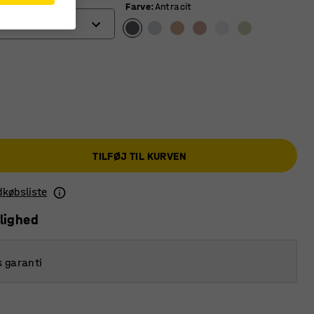
Farve
:
Antracit
TILFØJ TIL KURVEN
ndkøbsliste
lighed
s garanti