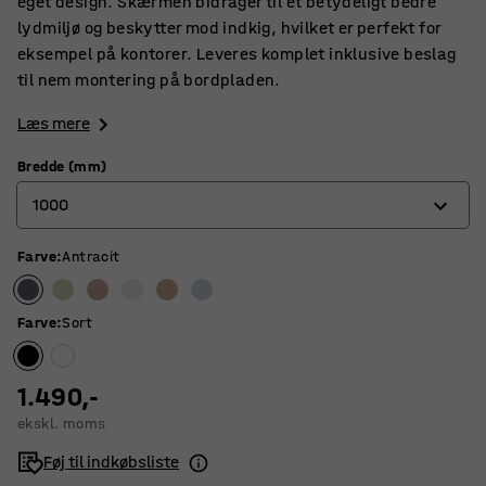
eget design. Skærmen bidrager til et betydeligt bedre
lydmiljø og beskytter mod indkig, hvilket er perfekt for
eksempel på kontorer. Leveres komplet inklusive beslag
til nem montering på bordpladen.
Læs mere
Bredde (mm)
1000
Farve
:
Antracit
600
800
Farve
:
Sort
1000
1200
1.490,-
ekskl. moms
1400
Føj til indkøbsliste
1600