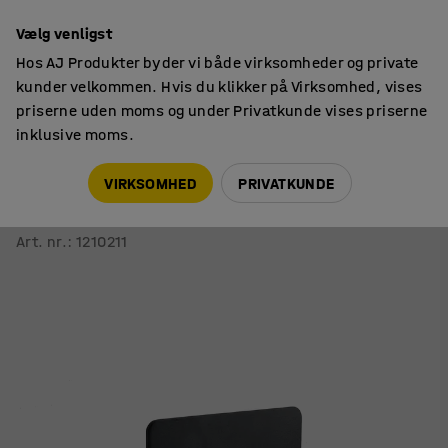
14 dages returret
Vælg venligst
Hos AJ Produkter byder vi både virksomheder og private
kunder velkommen. Hvis du klikker på Virksomhed, vises
priserne uden moms og under Privatkunde vises priserne
inklusive moms.
Lyddæmpning & afskærmning
Bordskærme
VIRKSOMHED
PRIVATKUNDE
Bordskærm ZONE
Sorte beslag, 1000x650x36 mm, stof Rivet, antracit
Art. nr.
:
1210211