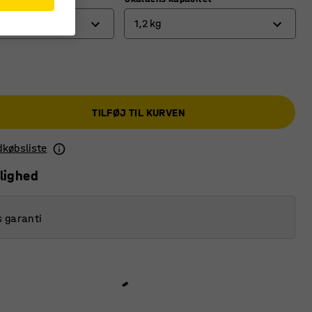
1,2 kg
1,2 kg
10 kg
TILFØJ TIL KURVEN
2,5 kg
5 kg
ndkøbsliste
lighed
s garanti