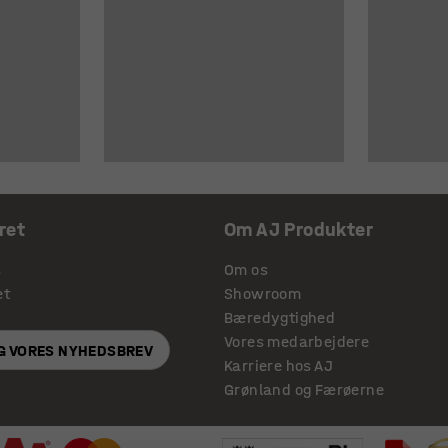
ret
Om AJ Produkter
s
Om os
et
Showroom
Bæredygtighed
Vores medarbejdere
IG VORES NYHEDSBREV
Karriere hos AJ
Grønland og Færøerne