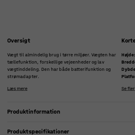
Oversigt
Kort
Vægt til almindelig brug i tørre miljøer. Vægten har
Højde
tællefunktion, forskellige vejeenheder og lav
Bredd
vægtinddeling. Den har både batterifunktion og
Dybd
strømadapter.
Platf
Læs mere
Se fle
Produktinformation
En kompakt, CE-mærket bordvægt, der dækker en række for
Produktspecifikationer