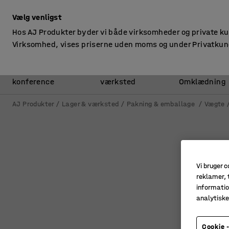
ekskl. moms
Vælg venligst
Hos AJ Produkter byder vi både virksomheder og private k
Virksomhed, vises priserne uden moms og under Privatkun
Kontor &
Lager &
konference
værksted
Omklædning
AJ Produkter
Lager & værksted
Pakning & emballage
Vægte
Vi bruger c
reklamer, t
informatio
analytisk
Cookie -