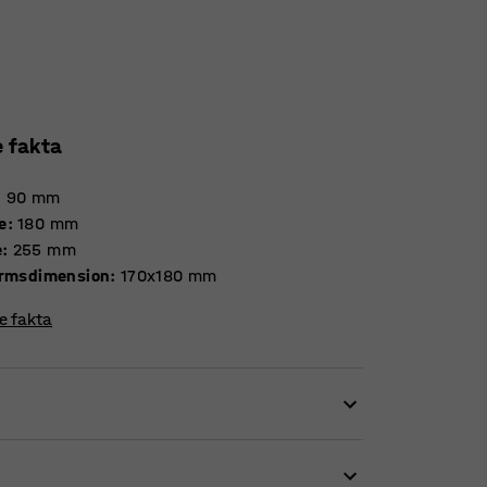
e fakta
:
90
mm
e
:
180
mm
e
:
255
mm
ormsdimension
:
170x180
mm
re fakta
skellige vejebehov.