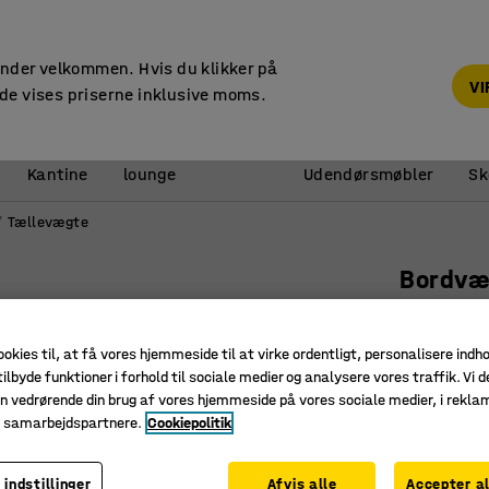
14 dages returret
under velkommen. Hvis du klikker på
V
de vises priserne inklusive moms.
Reception &
Kantine
lounge
Udendørsmøbler
Sk
Tællevægte
Bordvæ
1,2 kg
Art. nr.
:
31
ookies til, at få vores hjemmeside til at virke ordentligt, personalisere indh
ilbyde funktioner i forhold til sociale medier og analysere vores traffik. Vi d
Rustfri v
n vedrørende din brug af vores hjemmeside på vores sociale medier, i rekl
Adapter e
e samarbejdspartnere.
Cookiepolitik
Enkel tæl
 indstillinger
Afvis alle
Accepter al
Vægtinddelin