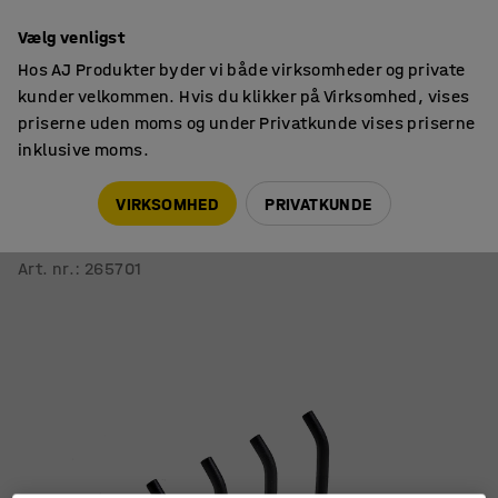
14 dages returret
Vælg venligst
Hos AJ Produkter byder vi både virksomheder og private
kunder velkommen. Hvis du klikker på Virksomhed, vises
priserne uden moms og under Privatkunde vises priserne
inklusive moms.
Værktøjstavler & kroge
Værktøjskroge
VIRKSOMHED
PRIVATKUNDE
Dobbelte værktøjskroge
Magnetiske, 2-pak, L 55 mm
Art. nr.
:
265701