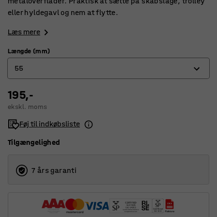
metaloverflader. Praktisk at sætte på skabslåge, trolley
eller hyldegavl og nem at flytte.
Læs mere
Længde (mm)
55
195,-
55
ekskl. moms
64
Føj til indkøbsliste
Tilgængelighed
7 års garanti