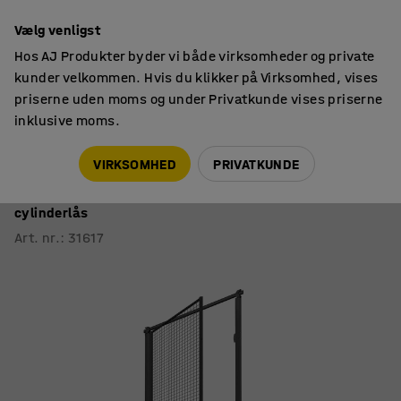
14 dages returret
Vælg venligst
Hos AJ Produkter byder vi både virksomheder og private
kunder velkommen. Hvis du klikker på Virksomhed, vises
priserne uden moms og under Privatkunde vises priserne
inklusive moms.
Afskærmning
Trådvægge
VIRKSOMHED
PRIVATKUNDE
Enkeltdør til gittervæg X-STORE
Inkl. dørstolper og gitter, venstrehængt, 3400x1000 mm,
cylinderlås
Art. nr.
:
31617