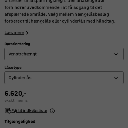
Gitterdør til afspærringshegn. Den aflåselige dør
forhindrer uvedkommende i at få adgang til det
afspærrede område. Vælg mellem hængelåsbeslag
forberedt til hængelås eller cylinderlås med håndtag.
Læs mere
Dørorientering
Venstrehængt
Låsetype
Højrehængt
Cylinderlås
Venstrehængt
6.620,-
Cylinderlås
ekskl. moms
Greb til hængelås
Føj til indkøbsliste
Tilgængelighed