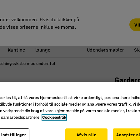
14 dages returret
under velkommen. Hvis du klikker på
V
de vises priserne inklusive moms.
Reception &
Kantine
lounge
Udendørsmøbler
Sk
dningsskabe med understel
Garder
3 module
ookies til, at få vores hjemmeside til at virke ordentligt, personalisere indh
2740x12
ilbyde funktioner i forhold til sociale medier og analysere vores traffik. Vi d
Art. nr.
:
31
n vedrørende din brug af vores hjemmeside på vores sociale medier, i rekl
e samarbejdspartnere.
Cookiepolitik
Tilpasset
Fuldsvej
 indstillinger
Afvis alle
Accepter al
Tilbyder 