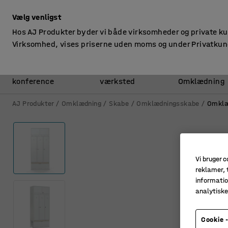
ekskl. moms
Vælg venligst
Hos AJ Produkter byder vi både virksomheder og private k
Virksomhed, vises priserne uden moms og under Privatkun
Kontor &
Lager &
konference
værksted
Omklædning
AJ Produkter
Omklædning
Skabe
Omklædningsskabe
Omklæ
Vi bruger c
reklamer, t
informatio
analytisk
Cookie -