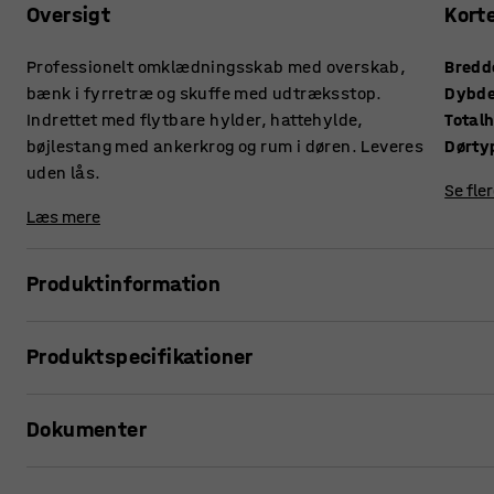
Oversigt
Kort
Professionelt omklædningsskab med overskab,
Bredd
bænk i fyrretræ og skuffe med udtræksstop.
Dybd
Indrettet med flytbare hylder, hattehylde,
Total
bøjlestang med ankerkrog og rum i døren. Leveres
Dørty
uden lås.
Se fle
Læs mere
Produktinformation
Garderobe FORCE er tilpasset personale inden for politi, 
Produktspecifikationer
erhverv. Det rummelige skab giver plads til såvel arbejdstøj
konstruktion, der gør det velegnet til barske miljøer.
Bredde
:
1200
mm
Dokumenter
Dybde
:
550
mm
Omklædningsskabet er af højeste kvalitet med fuldsvejset
Totalhøjde
:
2740
mm
Pulverlakeringen giver en slidstærk overflade, som tåler h
Dørtype
:
Dobbelt plade
Udskriv produktside
dobbelte, svejsede plader med dørstoppere og gummidæm