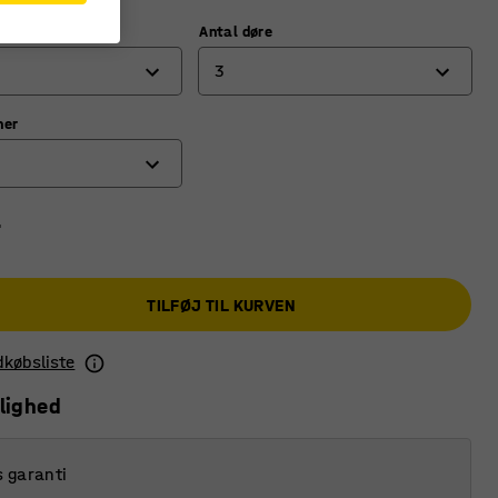
)
Antal døre
3
ner
2
3
-
TILFØJ TIL KURVEN
ndkøbsliste
lighed
s garanti