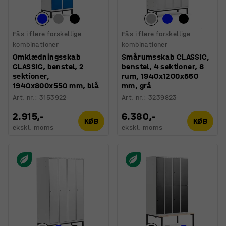
Fås i flere forskellige
Fås i flere forskellige
kombinationer
kombinationer
Omklædningsskab
Smårumsskab CLASSIC,
CLASSIC, benstel, 2
benstel, 4 sektioner, 8
sektioner,
rum, 1940x1200x550
1940x800x550 mm, blå
mm, grå
Art. nr.
:
3153922
Art. nr.
:
3239823
2.915,-
6.380,-
KØB
KØB
ekskl. moms
ekskl. moms