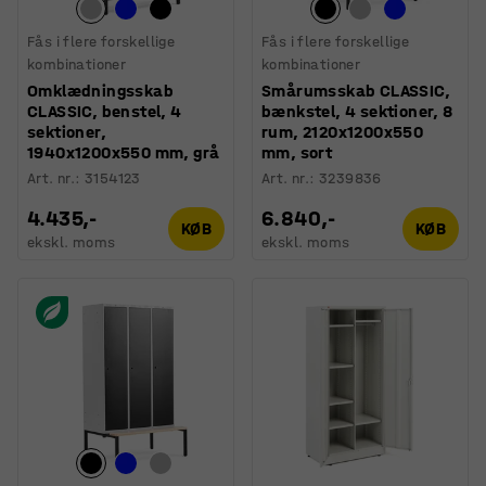
Fås i flere forskellige
Fås i flere forskellige
kombinationer
kombinationer
Omklædningsskab
Smårumsskab CLASSIC,
CLASSIC, benstel, 4
bænkstel, 4 sektioner, 8
sektioner,
rum, 2120x1200x550
1940x1200x550 mm, grå
mm, sort
Art. nr.
:
3154123
Art. nr.
:
3239836
4.435,-
6.840,-
KØB
KØB
ekskl. moms
ekskl. moms