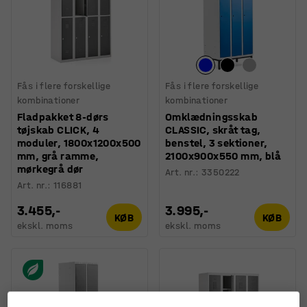
Fås i flere forskellige
Fås i flere forskellige
kombinationer
kombinationer
Fladpakket 8-dørs
Omklædningsskab
tøjskab CLICK, 4
CLASSIC, skråt tag,
moduler, 1800x1200x500
benstel, 3 sektioner,
mm, grå ramme,
2100x900x550 mm, blå
mørkegrå dør
Art. nr.
:
3350222
Art. nr.
:
116881
3.455,-
3.995,-
KØB
KØB
ekskl. moms
ekskl. moms