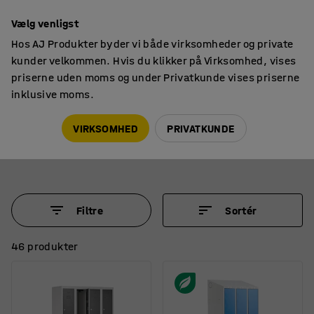
14 dages returret
Vælg venligst
Hos AJ Produkter byder vi både virksomheder og private
kunder velkommen. Hvis du klikker på Virksomhed, vises
priserne uden moms og under Privatkunde vises priserne
inklusive moms.
Omklædningsskabe
Omklædningsskabe med understel
Omklædningsskabe og garderobeskabe med
VIRKSOMHED
PRIVATKUNDE
ben
Filtre
Sortér
46 produkter