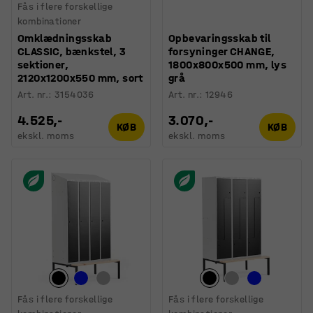
Fås i flere forskellige
kombinationer
Omklædningsskab
Opbevaringsskab til
CLASSIC, bænkstel, 3
forsyninger CHANGE,
sektioner,
1800x800x500 mm, lys
2120x1200x550 mm, sort
grå
Art. nr.
:
3154036
Art. nr.
:
12946
4.525,-
3.070,-
KØB
KØB
ekskl. moms
ekskl. moms
Fås i flere forskellige
Fås i flere forskellige