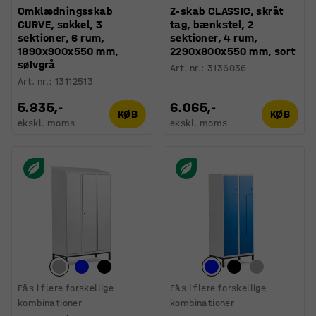
Omklædningsskab
Z-skab CLASSIC, skråt
CURVE, sokkel, 3
tag, bænkstel, 2
sektioner, 6 rum,
sektioner, 4 rum,
1890x900x550 mm,
2290x800x550 mm, sort
sølvgrå
Art. nr.
:
3136036
Art. nr.
:
13112513
5.835,-
6.065,-
KØB
KØB
ekskl. moms
ekskl. moms
Fås i flere forskellige
Fås i flere forskellige
kombinationer
kombinationer