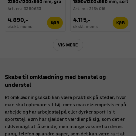
2290x1200x550 mm, grå
1890x1200x550 mm, sort
Art. nr.
:
3350633
Art. nr.
:
3154016
4.890,-
4.115,-
KØB
KØB
ekskl. moms
ekskl. moms
VIS MERE
Skabe til omklædning med benstel og
understel
Et omklædningsskab kan være praktisk på steder, hvor
man skal opbevare sit tøj, mens man eksempelvis er på
arbejde og har arbejdstøj på eller dyrker sport i sit
sportstøj. Børn har sjældent værdier på sig, som det er
nødvendigt at låse inde, men mange voksne har deres
pung, telefon og andre sager, som det kan være rart at