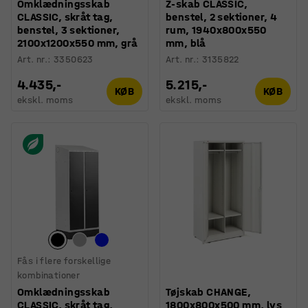
Omklædningsskab
Z-skab CLASSIC,
CLASSIC, skråt tag,
benstel, 2 sektioner, 4
benstel, 3 sektioner,
rum, 1940x800x550
2100x1200x550 mm, grå
mm, blå
Art. nr.
:
3350623
Art. nr.
:
3135822
4.435,-
5.215,-
KØB
KØB
ekskl. moms
ekskl. moms
Fås i flere forskellige
kombinationer
Omklædningsskab
Tøjskab CHANGE,
CLASSIC, skråt tag,
1800x800x500 mm, lys