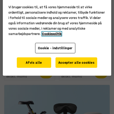
Vi bruger cookies til, at få vores hjemmeside til at virke
ordentligt, personalisere indhold og reklamer, tilbyde funktioner
i forhold til sociale medier og analysere vores traffik. Vi deler
også information vedrørende din brug af vores hjemmeside på
vores sociale medier, i reklamer og med analytiske
Fås i flere forskellige
Fås i flere forskellige
samarbejdspartnere.
Cookiepolitik
kombinationer
kombinationer
Omklædningsskab
Fladpakket tøjskab
CLASSIC, bænkstel, 2
CLICK, 4 moduler,
Cookie - indstillinger
sektioner,
1800x1200x500 mm, grå
2120x600x550 mm, sort
ramme, mørkegrå dør
Art. nr.
:
3153836
Art. nr.
:
116841
Afvis alle
Accepter alle cookies
2.940,-
2.760,-
KØB
KØB
ekskl. moms
ekskl. moms